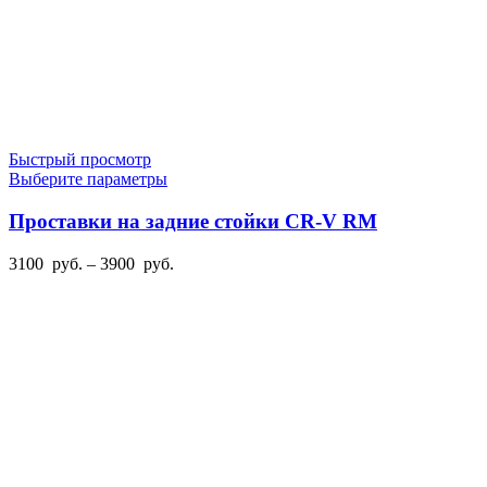
Быстрый просмотр
Этот
Выберите параметры
товар
имеет
Проставки на задние стойки CR-V RM
несколько
вариаций.
Диапазон
3100
руб.
–
3900
руб.
Опции
цен:
можно
3100
выбрать
руб.
на
–
странице
3900
товара.
руб.