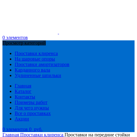
0
элементов
Просмотр категорий
Проставки клиренса
На шаровые опоры
Проставки амортизаторов
Карданного вала
Удлиненные шпильки
Главная
Каталог
Контакты
Примеры работ
Для чего нужны
Все о проставках
Акции
0
элементов
0
руб.
Главная
Проставки клиренса
Проставки на передние стойки