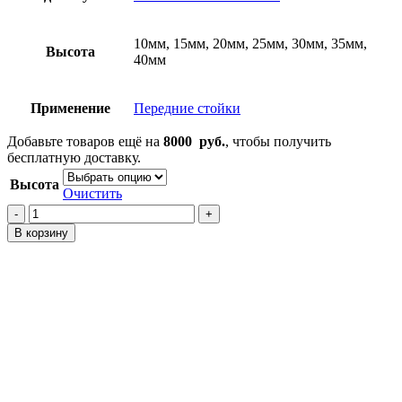
10мм, 15мм, 20мм, 25мм, 30мм, 35мм,
Высота
40мм
Применение
Передние стойки
Добавьте товаров ещё на
8000
руб.
, чтобы получить
бесплатную доставку.
Высота
Очистить
Количество
товара
В корзину
Проставки
на
передние
стойки
Lancer
Evolution
CY