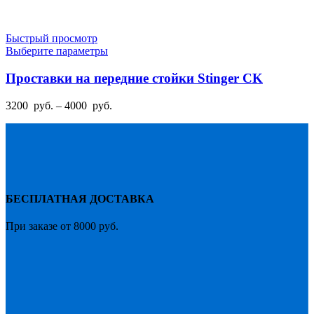
Быстрый просмотр
Этот
Выберите параметры
товар
имеет
Проставки на передние стойки Stinger CK
несколько
вариаций.
Диапазон
3200
руб.
–
4000
руб.
Опции
цен:
можно
3200
выбрать
руб.
на
–
странице
4000
товара.
руб.
БЕСПЛАТНАЯ ДОСТАВКА
При заказе от 8000 руб.