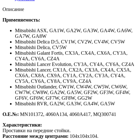
Описание
Применяемость:
Mitsubishi ASX,
GA1W, GA2W, GA3W, GA4W, GA6W,
GA7W, GA8W
Mitsubishi Delica D:5,
CV1W, CV2W, CV4W, CV5W
Mitsubishi Delica,
CV5W
Mitsubishi Galant Fortis,
CX3A, CX4A, CX6A, CY3A,
CY4A, CY6A
,
CZ4A
Mitsubishi Lancer Evolution,
CY3A, CY4A, CY6A
,
CZ4A
Mitsubishi Lancer,
CX1A, CX2A, CX3A, CX4A, CX5A,
CX6A, CX8A, CX9A, CY1A, CY2A, CY3A, CY4A,
CY5A, CY6A, CY8A, CY9A
,
CZ4A
Mitsubishi Outlander,
CW1W, CW4W, CW5W, CW6W,
CW7W, CW8W, GA2W, GA5W
,
GF2W, GF3W, GF4W,
GF6V, GF6W, GF7W, GF8W, GG2W
Mitsubishi RVR,
GA2W, GA3W, GA4W, GA5W
О.Е.№:
MN101372, 4060A134, 4060A417, MQ300741
Характеристики:
Проставки на передние стойки.
Расстояние между центрами:
104х104х104.