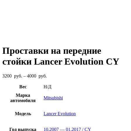
Проставки на передние
стойки Lancer Evolution CY
Диапазон
3200
руб.
–
4000
руб.
цен:
3200
Вес
Н/Д
руб.
Марка
–
Mitsubishi
автомобиля
4000
руб.
Модель
Lancer Evolution
Год выпуска
10.2007 — 01.2017 / CY