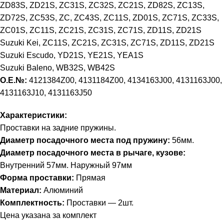
ZD83S, ZD21S, ZC31S, ZC32S, ZC21S, ZD82S, ZC13S,
ZD72S, ZC53S, ZC, ZC43S, ZC11S, ZD01S, ZC71S, ZC33S,
ZC01S, ZC11S, ZC21S, ZC31S, ZC71S, ZD11S, ZD21S
Suzuki Kei,
ZC11S, ZC21S, ZC31S, ZC71S, ZD11S, ZD21S
Suzuki Escudo,
YD21S, YE21S, YEA1S
Suzuki Baleno,
WB32S, WB42S
О.Е.№:
4121384Z00, 4131184Z00, 4134163J00, 4131163J00,
4131163J10, 4131163J50
Характеристики:
Проставки на задние пружины.
Диаметр посадочного места под пружину:
56мм.
Диаметр посадочного места в рычаге, кузове:
Внутренний 57мм. Наружный 97мм
Форма проставки:
Прямая
Материал:
Алюминий
Комплектность:
Проставки — 2шт.
Цена указана за комплект