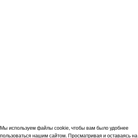
Помощь
ОСНОВНОЕ
Проставки клиренса
Под шаровые опоры
Карданного вала
Проставки амортизаторов
Удлиненные шпильки
На задние стойки
Интернет магазин проставок для автомобилей © 2026 Prostavki27rus.
Мы используем файлы cookie, чтобы вам было удобнее пользоваться
нашим сайтом. Просматривая этот сайт, вы соглашаетесь на
использование файлов cookie,
подробнее.
Мы используем файлы cookie, чтобы вам было удобнее
пользоваться нашим сайтом. Просматривая и оставаясь на