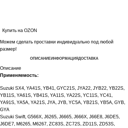
Купить на OZON
Можем сделать проставки индивидуально под любой
размер!
ОПИСАНИЕ
ИНФОРМАЦИЯ
ДОСТАВКА
Описание
Применяемость:
Suzuki SX4,
YA41S, YB41, GYC21S, JYA22, JYB22, YB22S,
YB11S, YA61S, YB41S, YA11S, YA22S, YC11S, YC41,
YA91S, YA5A, YA21S, JYA, JYB, YC5A, YB21S, YB5A, GYB,
GYA
Suzuki Swift, G566X, J6265, J6665, J666X, J66E8, J6DE5,
J6DE7, M6265, M6267, ZC83S, ZC72S, ZD11S, ZD53S,