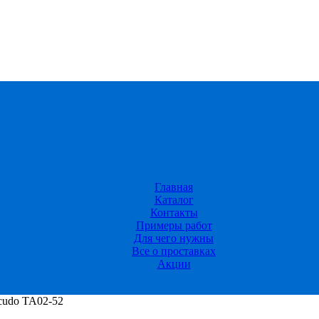
Главная
Каталог
Контакты
Примеры работ
Для чего нужны
Все о проставках
Акции
cudo TA02-52