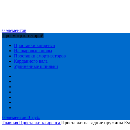
0
элементов
Просмотр категорий
Проставки клиренса
На шаровые опоры
Проставки амортизаторов
Карданного вала
Удлиненные шпильки
0
элементов
0
руб.
Главная
Проставки клиренса
Проставки на задние пружины Es