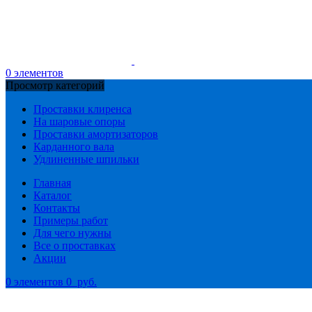
0
элементов
Просмотр категорий
Проставки клиренса
На шаровые опоры
Проставки амортизаторов
Карданного вала
Удлиненные шпильки
Главная
Каталог
Контакты
Примеры работ
Для чего нужны
Все о проставках
Акции
0
элементов
0
руб.