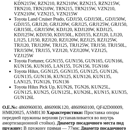
KDN215W, RZN210, RZN210W, RZN215, RZN215W,
TRN210, TRN210W, TRN215, TRN215W, VZN210,
VZN210W, VZN215, VZN215W
Toyota Land Cruiser Prado,
GDJ150, GDJ150L, GDJ150W,
GDJ155, GRJ120, GRJ120W, GRJ125, GRJ125W, GRJ150,
GRJ150L, GRJ150W, KDJ120, KDJ120W, KDJ125,
KDJ125W, KDJ150, KDJ150L, KDJ155, KZJ120, LJ120,
LJ125, LJ150, RZJ120, RZJ120W, RZJ125, RZJ125W,
TRJ120, TRJ120W, TRJ125, TRJ125W, TRJ150, TRJ150L,
TRJ150W, TRJ155, VZJ120, VZJ120W, VZJ125,
VZJ125W
Toyota Fortuner,
GGN155, GUN156, GUN165, GUN166,
KUN156, KUN165, LAN155, TGN156, TGN166
Toyota Hilux,
GGN125, GGN135, GUN125, GUN126,
GUN135, GUN136, KUN125, KUN126, KUN135,
LAN125, TGN126, TGN136
Toyota Hilux Pick Up,
KUN26, TGN26, KUN25L,
GUN125, KUN25, GUN125L, KUN26L, KUN15, KUN35,
GUN126L
О.Е.№:
4860960030, 486090K120, 4860960100, QF42D00009,
HM820025, ASM0130
Характеристики:
Проставка опоры
передней пружины верхняя (устанавливается во внутрь
амортизационной стойки).
Диаметр посадочного места под
пружину:
В пружину прямая — 77мм;
Диаметр посадочного