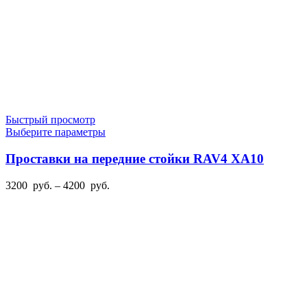
Быстрый просмотр
Этот
Выберите параметры
товар
имеет
Проставки на передние стойки RAV4 XA10
несколько
вариаций.
Диапазон
3200
руб.
–
4200
руб.
Опции
цен:
можно
3200
выбрать
руб.
на
–
странице
4200
товара.
руб.