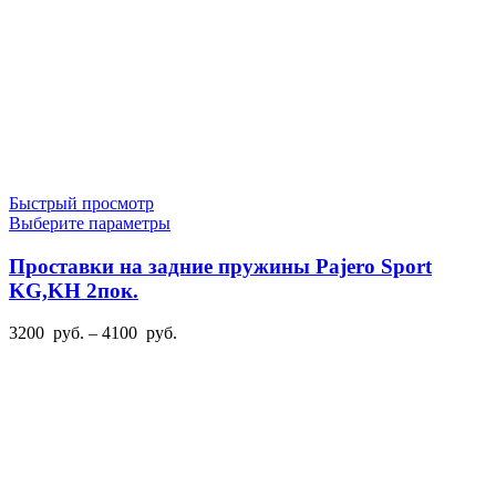
Быстрый просмотр
Этот
Выберите параметры
товар
имеет
Проставки на задние пружины Pajero Sport
несколько
KG,KH 2пок.
вариаций.
Опции
Диапазон
3200
руб.
–
4100
руб.
можно
цен:
выбрать
3200
на
руб.
странице
–
товара.
4100
руб.