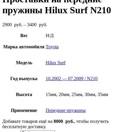
пружины Hilux Surf N210
Диапазон
2900
руб.
–
3400
руб.
цен:
2900
Вес
Н/Д
руб.
–
Марка автомобиля
Toyota
3400
руб.
Модель
Hilux Surf
Год выпуска
10.2002 — 07.2009 / N210
Высота
15мм, 20мм, 25мм, 30мм, 35мм
Применение
Передние пружины
Добавьте товаров ещё на
8000
руб.
, чтобы получить
бесплатную доставку.