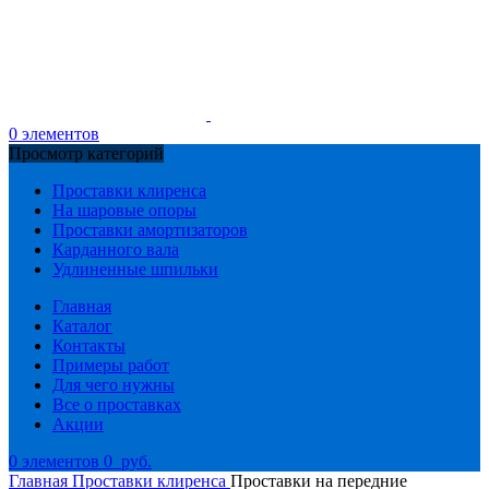
0
элементов
Просмотр категорий
Проставки клиренса
На шаровые опоры
Проставки амортизаторов
Карданного вала
Удлиненные шпильки
Главная
Каталог
Контакты
Примеры работ
Для чего нужны
Все о проставках
Акции
0
элементов
0
руб.
Главная
Проставки клиренса
Проставки на передние