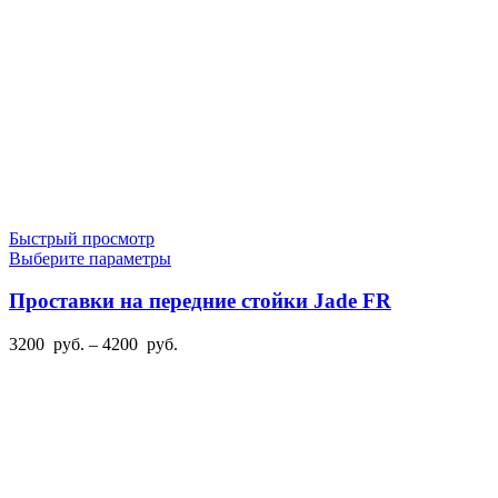
Быстрый просмотр
Этот
Выберите параметры
товар
имеет
Проставки на передние стойки Jade FR
несколько
вариаций.
Диапазон
3200
руб.
–
4200
руб.
Опции
цен:
можно
3200
выбрать
руб.
на
–
странице
4200
товара.
руб.