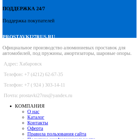
ПОДДЕРЖКА 24/7
Поддержка покупателей
PROSTAVKI27RUS.RU
Официальное производство алюминиевых проставок для
автомобилей, под пружины, амортизаторы, шаровые опоры.
Адрес: Хабаровск
Телефон: +7 (4212) 62-67-35
Телефон: +7 ( 924 ) 303-14-11
Почта: prostavki27rus@yandex.ru
КОМПАНИЯ
О нас
Каталог
Контакты
Оферта
Правила пользования сайта