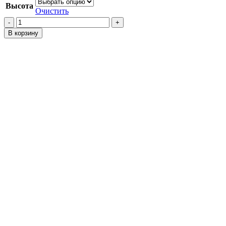
Высота
Очистить
Количество
товара
В корзину
Проставки
на
передние
пружины
Hilux
Surf
N210