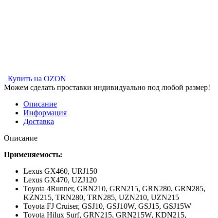
Купить на OZON
Можем сделать проставки индивидуально под любой размер!
Описание
Информация
Доставка
Описание
Применяемость:
Lexus GX460,
URJ150
Lexus GX470,
UZJ120
Toyota 4Runner,
GRN210, GRN215, GRN280, GRN285,
KZN215, TRN280, TRN285, UZN210, UZN215
Toyota FJ Cruiser,
GSJ10, GSJ10W, GSJ15, GSJ15W
Toyota Hilux Surf,
GRN215, GRN215W, KDN215,