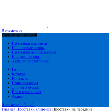
0
элементов
Просмотр категорий
Проставки клиренса
На шаровые опоры
Проставки амортизаторов
Карданного вала
Удлиненные шпильки
Главная
Каталог
Контакты
Примеры работ
Для чего нужны
Все о проставках
Акции
0
элементов
0
руб.
Главная
Проставки клиренса
Проставки на передние