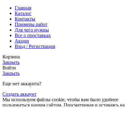
Главная
Каталог
Контакты
Примеры работ
Для чего нужны
Все о проставках
Акции
Вход / Регистрация
Корзина
Закрыть
Войти
Закрыть
Еще нет аккаунта?
Создать аккаунт
Мы используем файлы cookie, чтобы вам было удобнее
пользоваться нашим сайтом. Просматривая и оставаясь на
этом сайте, вы соглашаетесь на использование файлов cookie.
подробнее
Больше
Больше информации
Принять
информации
Магазин
0
элементов
Заказ