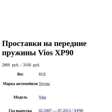
Проставки на передние
пружины Vios XP90
Диапазон
2800
руб.
–
3100
руб.
цен:
2800
Вес
Н/Д
руб.
–
Марка автомобиля
Toyota
3100
руб.
Модель
Vios
Год выпуска
02.2007 — 07.2013 / XP90