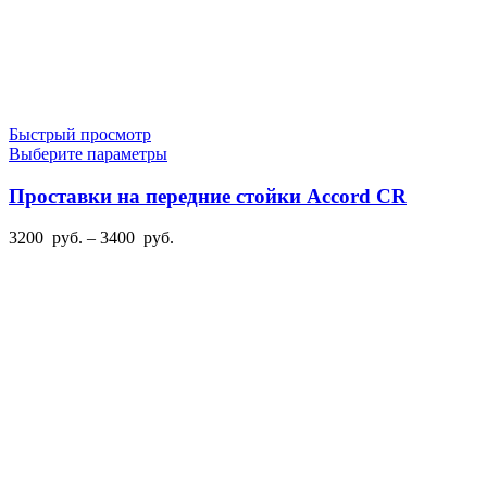
Быстрый просмотр
Этот
Выберите параметры
товар
имеет
Проставки на передние стойки Accord CR
несколько
вариаций.
Диапазон
3200
руб.
–
3400
руб.
Опции
цен:
можно
3200
выбрать
руб.
на
–
странице
3400
товара.
руб.