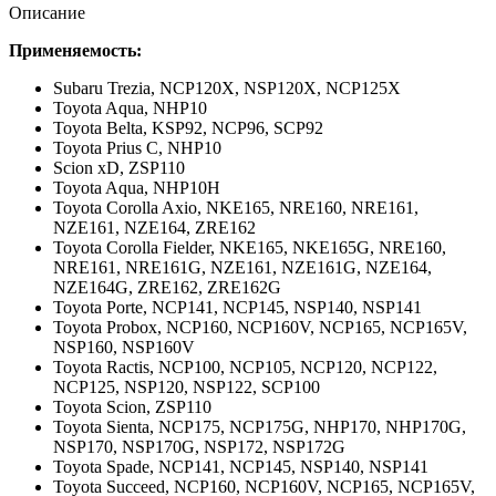
Описание
Применяемость:
Subaru Trezia,
NCP120X, NSP120X, NCP125X
Toyota Aqua,
NHP10
Toyota Belta,
KSP92, NCP96, SCP92
Toyota Prius C,
NHP10
Scion xD,
ZSP110
Toyota Aqua,
NHP10H
Toyota Corolla Axio,
NKE165, NRE160, NRE161,
NZE161, NZE164, ZRE162
Toyota Corolla Fielder,
NKE165, NKE165G, NRE160,
NRE161, NRE161G, NZE161, NZE161G, NZE164,
NZE164G, ZRE162, ZRE162G
Toyota Porte,
NCP141, NCP145, NSP140, NSP141
Toyota Probox,
NCP160, NCP160V, NCP165, NCP165V,
NSP160, NSP160V
Toyota Ractis,
NCP100, NCP105, NCP120, NCP122,
NCP125, NSP120, NSP122, SCP100
Toyota Scion,
ZSP110
Toyota Sienta,
NCP175, NCP175G, NHP170, NHP170G,
NSP170, NSP170G, NSP172, NSP172G
Toyota Spade,
NCP141, NCP145, NSP140, NSP141
Toyota Succeed,
NCP160, NCP160V, NCP165, NCP165V,