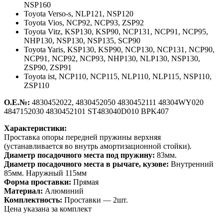
NSP160
Toyota Verso-s,
NLP121, NSP120
Toyota Vios,
NCP92, NCP93, ZSP92
Toyota Vitz,
KSP130, KSP90, NCP131, NCP91, NCP95,
NHP130, NSP130, NSP135, SCP90
Toyota Yaris,
KSP130, KSP90, NCP130, NCP131, NCP90,
NCP91, NCP92, NCP93, NHP130, NLP130, NSP130,
ZSP90, ZSP91
Toyota ist,
NCP110, NCP115, NLP110, NLP115, NSP110,
ZSP110
О.Е.№:
4830452022, 4830452050 4830452111 48304WY020
4847152030 4830452101 ST483040D010 BPK407
Характеристики:
Проставка опоры передней пружины верхняя
(устанавливается во внутрь амортизационной стойки).
Диаметр посадочного места под пружину:
83мм.
Диаметр посадочного места в рычаге, кузове:
Внутренний
85мм. Наружный 115мм
Форма проставки:
Прямая
Материал:
Алюминий
Комплектность:
Проставки — 2шт.
Цена указана за комплект