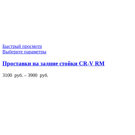
Быстрый просмотр
Этот
Выберите параметры
товар
имеет
Проставки на задние стойки CR-V RM
несколько
вариаций.
Диапазон
3100
руб.
–
3900
руб.
Опции
цен:
можно
3100
выбрать
руб.
на
–
странице
3900
товара.
руб.