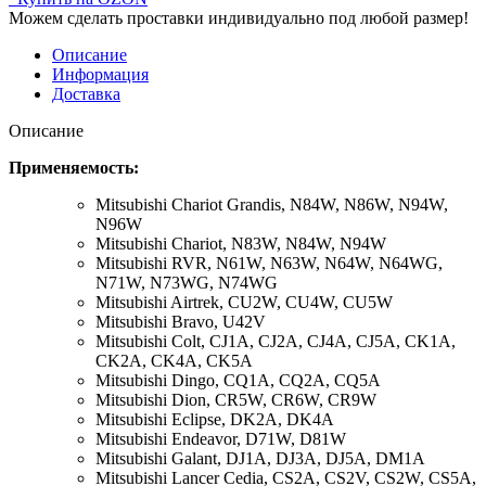
Можем сделать проставки индивидуально под любой размер!
Описание
Информация
Доставка
Описание
Применяемость:
Mitsubishi Chariot Grandis,
N84W, N86W, N94W,
N96W
Mitsubishi Chariot,
N83W, N84W, N94W
Mitsubishi RVR,
N61W, N63W, N64W, N64WG,
N71W, N73WG, N74WG
Mitsubishi Airtrek,
CU2W, CU4W, CU5W
Mitsubishi Bravo,
U42V
Mitsubishi Colt,
CJ1A, CJ2A, CJ4A, CJ5A, CK1A,
CK2A, CK4A, CK5A
Mitsubishi Dingo,
CQ1A, CQ2A, CQ5A
Mitsubishi Dion,
CR5W, CR6W, CR9W
Mitsubishi Eclipse,
DK2A, DK4A
Mitsubishi Endeavor,
D71W, D81W
Mitsubishi Galant,
DJ1A, DJ3A, DJ5A, DM1A
Mitsubishi Lancer Cedia,
CS2A, CS2V, CS2W, CS5A,