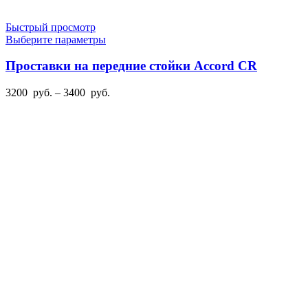
Быстрый просмотр
Этот
Выберите параметры
товар
имеет
Проставки на передние стойки Accord CR
несколько
вариаций.
Диапазон
3200
руб.
–
3400
руб.
Опции
цен:
можно
3200
выбрать
руб.
на
–
странице
3400
товара.
руб.