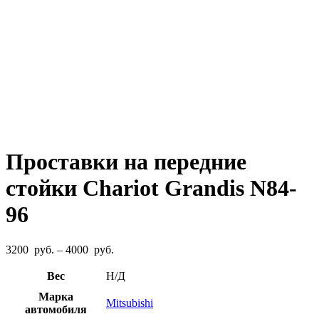
Проставки на передние
стойки Chariot Grandis N84-
96
Диапазон
3200
руб.
–
4000
руб.
цен:
3200
Вес
Н/Д
руб.
Марка
–
Mitsubishi
автомобиля
4000