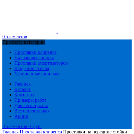
0
элементов
Просмотр категорий
Проставки клиренса
На шаровые опоры
Проставки амортизаторов
Карданного вала
Удлиненные шпильки
Главная
Каталог
Контакты
Примеры работ
Для чего нужны
Все о проставках
Акции
0
элементов
0
руб.
Главная
Проставки клиренса
Проставки на передние стойки