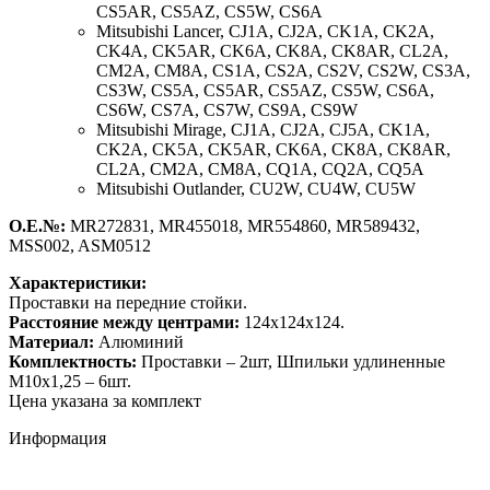
CS5AR, CS5AZ, CS5W, CS6A
Mitsubishi Lancer,
CJ1A, CJ2A, CK1A, CK2A,
CK4A, CK5AR, CK6A, CK8A, CK8AR, CL2A,
CM2A, CM8A, CS1A, CS2A, CS2V, CS2W, CS3A,
CS3W, CS5A, CS5AR, CS5AZ, CS5W, CS6A,
CS6W, CS7A, CS7W, CS9A, CS9W
Mitsubishi Mirage,
CJ1A, CJ2A, CJ5A, CK1A,
CK2A, CK5A, CK5AR, CK6A, CK8A, CK8AR,
CL2A, CM2A, CM8A, CQ1A, CQ2A, CQ5A
Mitsubishi Outlander,
CU2W, CU4W, CU5W
О.Е.№:
MR272831, MR455018, MR554860, MR589432,
MSS002, ASM0512
Характеристики:
Проставки на передние стойки.
Расстояние между центрами:
124х124х124.
Материал:
Алюминий
Комплектность:
Проставки – 2шт, Шпильки удлиненные
М10х1,25 – 6шт.
Цена указана за комплект
Информация