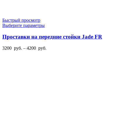
Быстрый просмотр
Этот
Выберите параметры
товар
имеет
Проставки на передние стойки Jade FR
несколько
вариаций.
Диапазон
3200
руб.
–
4200
руб.
Опции
цен:
можно
3200
выбрать
руб.
на
–
странице
4200
товара.
руб.