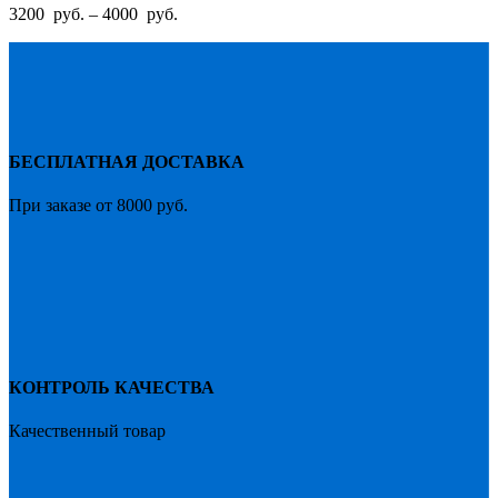
вариаций.
Диапазон
3200
руб.
–
4000
руб.
Опции
цен:
можно
3200
выбрать
руб.
на
–
странице
4000
товара.
руб.
БЕСПЛАТНАЯ ДОСТАВКА
При заказе от 8000 руб.
КОНТРОЛЬ КАЧЕСТВА
Качественный товар