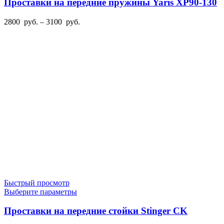
имеет
Проставки на передние пружины Yaris XP90-130
несколько
вариаций.
Диапазон
2800
руб.
–
3100
руб.
Опции
цен:
можно
2800
выбрать
руб.
на
–
странице
3100
товара.
руб.
Быстрый просмотр
Этот
Выберите параметры
товар
имеет
Проставки на передние стойки Stinger CK
несколько