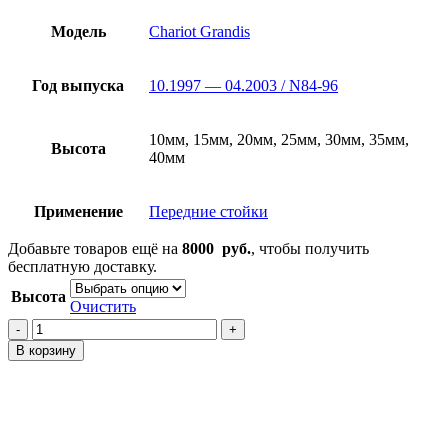
руб.
Модель
Chariot Grandis
Год выпуска
10.1997 — 04.2003 / N84-96
10мм, 15мм, 20мм, 25мм, 30мм, 35мм,
Высота
40мм
Применение
Передние стойки
Добавьте товаров ещё на
8000
руб.
, чтобы получить
бесплатную доставку.
Высота
Очистить
Количество
товара
В корзину
Проставки
на
передние
стойки
Chariot