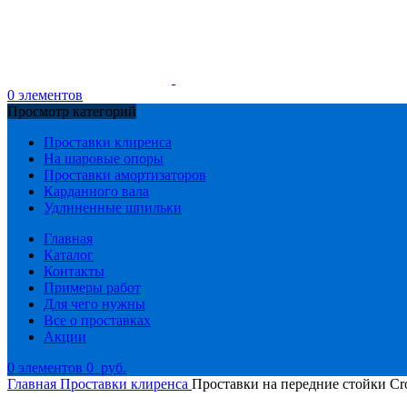
0
элементов
Просмотр категорий
Проставки клиренса
На шаровые опоры
Проставки амортизаторов
Карданного вала
Удлиненные шпильки
Главная
Каталог
Контакты
Примеры работ
Для чего нужны
Все о проставках
Акции
0
элементов
0
руб.
Главная
Проставки клиренса
Проставки на передние стойки Cr