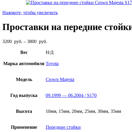
Нажмите, чтобы увеличить
Проставки на передние стойки
Диапазон
3200
руб.
–
3800
руб.
цен:
3200
Вес
Н/Д
руб.
–
Марка автомобиля
Toyota
3800
руб.
Модель
Crown Majesta
Год выпуска
09.1999 — 06.2004 / S170
Высота
10мм, 15мм, 20мм, 25мм, 30мм, 35мм
Применение
Передние стойки