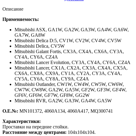
Описание
Применяемость:
Mitsubishi ASX,
GA1W, GA2W, GA3W, GA4W, GA6W,
GA7W, GA8W
Mitsubishi Delica D:5,
CV1W, CV2W, CV4W, CV5W
Mitsubishi Delica,
CV5W
Mitsubishi Galant Fortis,
CX3A, CX4A, CX6A, CY3A,
CY4A, CY6A
,
CZ4A
Mitsubishi Lancer Evolution,
CY3A, CY4A, CY6A
,
CZ4A
Mitsubishi Lancer,
CX1A, CX2A, CX3A, CX4A, CX5A,
CX6A, CX8A, CX9A, CY1A, CY2A, CY3A, CY4A,
CY5A, CY6A, CY8A, CY9A
,
CZ4A
Mitsubishi Outlander,
CW1W, CW4W, CW5W, CW6W,
CW7W, CW8W, GA2W, GA5W
,
GF2W, GF3W, GF4W,
GF6V, GF6W, GF7W, GF8W, GG2W
Mitsubishi RVR,
GA2W, GA3W, GA4W, GA5W
О.Е.№:
MN101372, 4060A134, 4060A417, MQ300741
Характеристики:
Проставки на передние стойки.
Расстояние между центрами:
104х104х104.