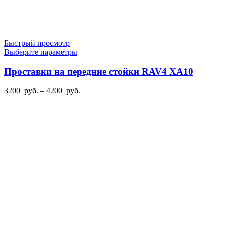
Быстрый просмотр
Этот
Выберите параметры
товар
имеет
Проставки на передние стойки RAV4 XA10
несколько
вариаций.
Диапазон
3200
руб.
–
4200
руб.
Опции
цен:
можно
3200
выбрать
руб.
на
–
странице
4200
товара.
руб.