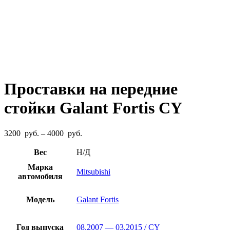
Проставки на передние
стойки Galant Fortis CY
Диапазон
3200
руб.
–
4000
руб.
цен:
3200
Вес
Н/Д
руб.
Марка
–
Mitsubishi
автомобиля
4000
руб.
Модель
Galant Fortis
Год выпуска
08.2007 — 03.2015 / CY