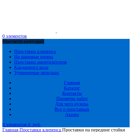
0
элементов
Просмотр категорий
Проставки клиренса
На шаровые опоры
Проставки амортизаторов
Карданного вала
Удлиненные шпильки
Главная
Каталог
Контакты
Примеры работ
Для чего нужны
Все о проставках
Акции
0
элементов
0
руб.
Главная
Проставки клиренса
Проставки на передние стойки