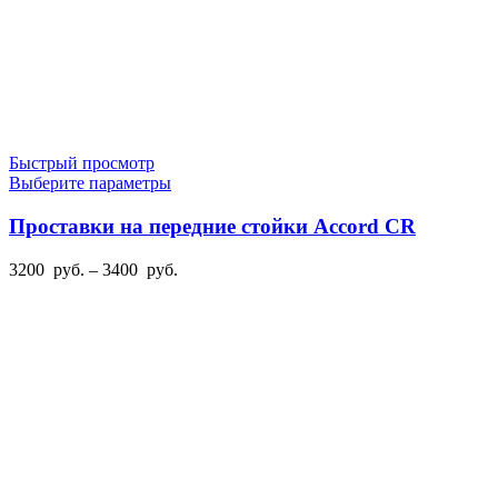
Быстрый просмотр
Этот
Выберите параметры
товар
имеет
Проставки на передние стойки Accord CR
несколько
вариаций.
Диапазон
3200
руб.
–
3400
руб.
Опции
цен:
можно
3200
выбрать
руб.
на
–
странице
3400
товара.
руб.