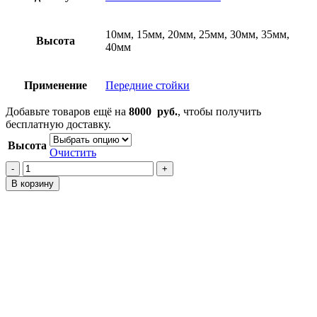
10мм, 15мм, 20мм, 25мм, 30мм, 35мм,
Высота
40мм
Применение
Передние стойки
Добавьте товаров ещё на
8000
руб.
, чтобы получить
бесплатную доставку.
Высота
Очистить
Количество
товара
В корзину
Проставки
на
передние
стойки
Galant
Fortis
CY