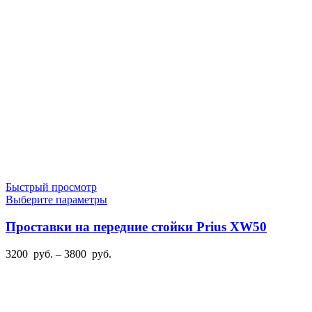
Быстрый просмотр
Этот
Выберите параметры
товар
имеет
Проставки на передние стойки Prius XW50
несколько
вариаций.
Диапазон
3200
руб.
–
3800
руб.
Опции
цен:
можно
3200
выбрать
руб.
на
–
странице