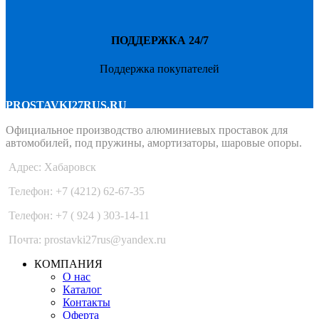
ПОДДЕРЖКА 24/7
Поддержка покупателей
PROSTAVKI27RUS.RU
Официальное производство алюминиевых проставок для
автомобилей, под пружины, амортизаторы, шаровые опоры.
Адрес: Хабаровск
Телефон: +7 (4212) 62-67-35
Телефон: +7 ( 924 ) 303-14-11
Почта: prostavki27rus@yandex.ru
КОМПАНИЯ
О нас
Каталог
Контакты
Оферта