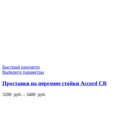
3600
товара.
руб.
Быстрый просмотр
Этот
Выберите параметры
товар
имеет
Проставки на передние стойки Accord CR
несколько
вариаций.
Диапазон
3200
руб.
–
3400
руб.
Опции
цен:
можно
3200
выбрать
руб.
на
–
странице
3400
товара.
руб.