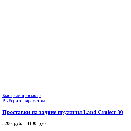
Быстрый просмотр
Этот
Выберите параметры
товар
имеет
Проставки на задние пружины Land Cruiser 80
несколько
вариаций.
Диапазон
3200
руб.
–
4100
руб.
Опции
цен: