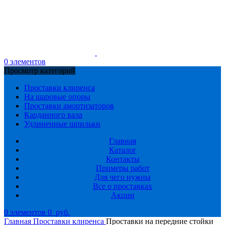
0
элементов
Просмотр категорий
Проставки клиренса
На шаровые опоры
Проставки амортизаторов
Карданного вала
Удлиненные шпильки
Главная
Каталог
Контакты
Примеры работ
Для чего нужны
Все о проставках
Акции
0
элементов
0
руб.
Главная
Проставки клиренса
Проставки на передние стойки