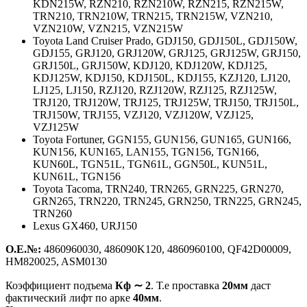
KDN215W, RZN210, RZN210W, RZN215, RZN215W,
TRN210, TRN210W, TRN215, TRN215W, VZN210,
VZN210W, VZN215, VZN215W
Toyota Land Cruiser Prado,
GDJ150, GDJ150L, GDJ150W,
GDJ155, GRJ120, GRJ120W, GRJ125, GRJ125W, GRJ150,
GRJ150L, GRJ150W, KDJ120, KDJ120W, KDJ125,
KDJ125W, KDJ150, KDJ150L, KDJ155, KZJ120, LJ120,
LJ125, LJ150, RZJ120, RZJ120W, RZJ125, RZJ125W,
TRJ120, TRJ120W, TRJ125, TRJ125W, TRJ150, TRJ150L,
TRJ150W, TRJ155, VZJ120, VZJ120W, VZJ125,
VZJ125W
Toyota Fortuner,
GGN155, GUN156, GUN165, GUN166,
KUN156, KUN165, LAN155, TGN156, TGN166,
KUN60L, TGN51L, TGN61L, GGN50L, KUN51L,
KUN61L, TGN156
Toyota Tacoma,
TRN240, TRN265, GRN225, GRN270,
GRN265, TRN220, TRN245, GRN250, TRN225, GRN245,
TRN260
Lexus GX460,
URJ150
О.Е.№:
4860960030, 486090K120, 4860960100, QF42D00009,
HM820025, ASM0130
Коэффициент подъема
Кф ∼ 2
. Т.е проставка
20мм
даст
фактический лифт по арке
40мм
.