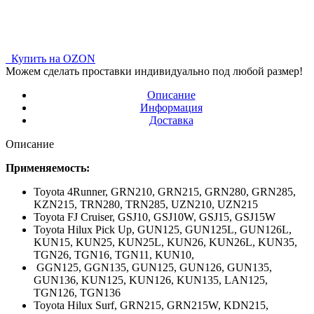
Купить на OZON
Можем сделать проставки индивидуально под любой размер!
Описание
Информация
Доставка
Описание
Применяемость:
Toyota 4Runner,
GRN210, GRN215, GRN280, GRN285,
KZN215, TRN280, TRN285, UZN210, UZN215
Toyota FJ Cruiser,
GSJ10, GSJ10W, GSJ15, GSJ15W
Toyota Hilux Pick Up,
GUN125, GUN125L, GUN126L,
KUN15, KUN25, KUN25L, KUN26, KUN26L, KUN35,
TGN26, TGN16, TGN11, KUN10,
GGN125, GGN135, GUN125, GUN126, GUN135,
GUN136, KUN125, KUN126, KUN135, LAN125,
TGN126, TGN136
Toyota Hilux Surf,
GRN215, GRN215W, KDN215,