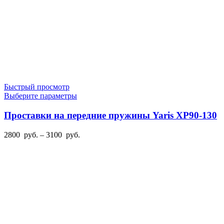
Быстрый просмотр
Этот
Выберите параметры
товар
имеет
Проставки на передние пружины Yaris XP90-130
несколько
вариаций.
Диапазон
2800
руб.
–
3100
руб.
Опции
цен:
можно
2800
выбрать
руб.
на
–
странице
3100
товара.
руб.