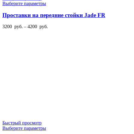
Этот
Выберите параметры
товар
имеет
Проставки на передние стойки Jade FR
несколько
вариаций.
Диапазон
3200
руб.
–
4200
руб.
Опции
цен:
можно
3200
выбрать
руб.
на
–
странице
4200
товара.
руб.
Быстрый просмотр
Этот
Выберите параметры
товар