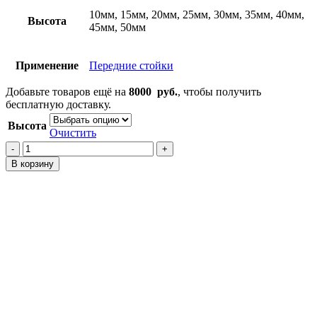
10мм, 15мм, 20мм, 25мм, 30мм, 35мм, 40мм,
Высота
45мм, 50мм
Применение
Передние стойки
Добавьте товаров ещё на
8000
руб.
, чтобы получить
бесплатную доставку.
Высота
Очистить
Количество
товара
В корзину
Проставки
на
передние
стойки
Titan
A60