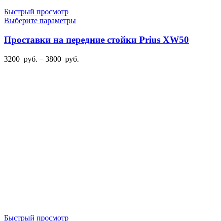
Быстрый просмотр
Этот
Выберите параметры
товар
имеет
Проставки на передние стойки Prius XW50
несколько
вариаций.
Диапазон
3200
руб.
–
3800
руб.
Опции
цен:
можно
3200
выбрать
руб.
на
–
странице
3800
товара.
руб.
Быстрый просмотр