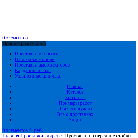
0
элементов
Просмотр категорий
Проставки клиренса
На шаровые опоры
Проставки амортизаторов
Карданного вала
Удлиненные шпильки
Главная
Каталог
Контакты
Примеры работ
Для чего нужны
Все о проставках
Акции
0
элементов
0
руб.
Главная
Проставки клиренса
Проставки на передние стойки