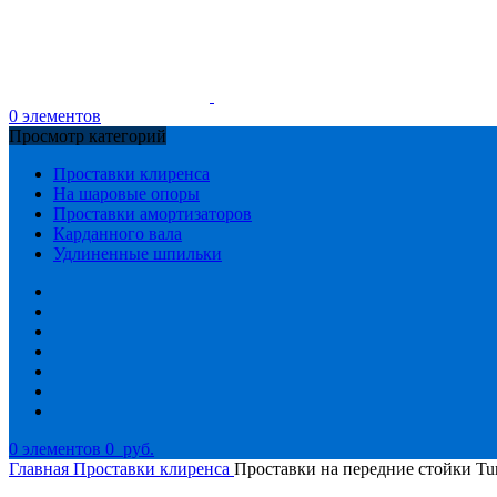
0
элементов
Просмотр категорий
Проставки клиренса
На шаровые опоры
Проставки амортизаторов
Карданного вала
Удлиненные шпильки
0
элементов
0
руб.
Главная
Проставки клиренса
Проставки на передние стойки T