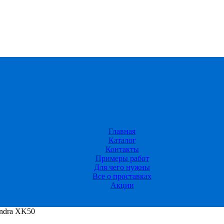
Главная
Каталог
Контакты
Примеры работ
Для чего нужны
Все о проставках
Акции
undra XK50