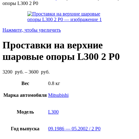
опоры L300 2 P0
Нажмите, чтобы увеличить
Проставки на верхние
шаровые опоры L300 2 P0
Диапазон
3200
руб.
–
3600
руб.
цен:
3200
Вес
0.8 кг
руб.
–
Марка автомобиля
Mitsubishi
3600
руб.
Модель
L300
Год выпуска
09.1986 — 05.2002 / 2 P0