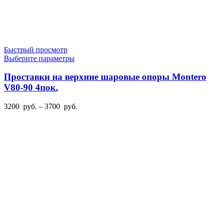
Быстрый просмотр
Этот
Выберите параметры
товар
имеет
Проставки на верхние шаровые опоры Montero
несколько
V80-90 4пок.
вариаций.
Опции
Диапазон
3200
руб.
–
3700
руб.
можно
цен:
выбрать
3200
на
руб.
странице
–
товара.
3700
руб.