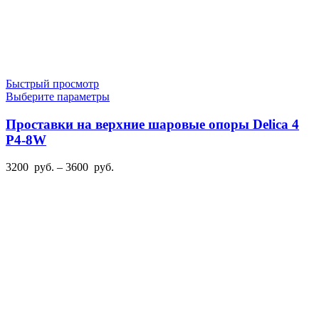
Быстрый просмотр
Этот
Выберите параметры
товар
имеет
Проставки на верхние шаровые опоры Delica 4
несколько
P4-8W
вариаций.
Опции
Диапазон
3200
руб.
–
3600
руб.
можно
цен:
выбрать
3200
на
руб.
странице
–
товара.
3600
руб.