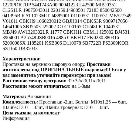
1220PORTUP 5441743A00 90941223 L42500 MIBJ0351
C1251LR 19075043011 220159 J4980501 72183 850042500
041395B KAT1023MIT J4885001 01100531 1100531 MB527349
V61011 CBKH9 1060230012 GBJH014 CBKS3R 9309717056
14641005 SBJ5503 J25002JC 01100165 C1248LR 1040531
MBJ49 AW1320302LR 11777 CBKH11 CBM11 J25002 BJ4531
3904001 A25548 JSB0016 4885 CBKH17 FK0230 880316
5200008SX 1185201 KSB006 D110078 SB7722R PS3309KOR
SS1160 DB35033
Характеристики:
Проставка на верхнюю шаровую опору.
Проставки
изготовлены под ОРИГИНАЛЬНЫЕ шаровые!!! Если у
вас заменитель уточняйте параметры при заказе!
Расстояние между центрами:
32х32х26,11х26,11
Расстояние может отличаться:
на 1-3мм
Материал:
Алюминий
Комплектность:
Проставка: -2шт. Болты: М10х1.25 — 6шт,
Шайба: D10 — 6шт, Шайба гроверная: D10 — 6шт.
Цена указана за комплект
Информация