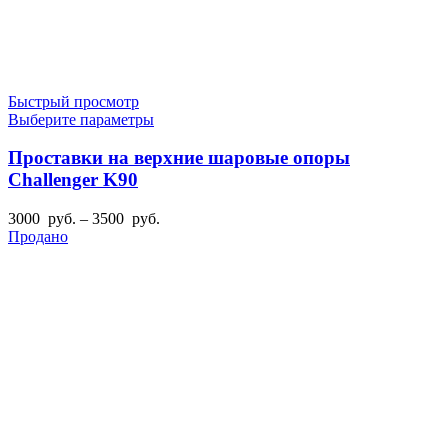
Быстрый просмотр
Этот
Выберите параметры
товар
имеет
Проставки на верхние шаровые опоры
несколько
Challenger K90
вариаций.
Опции
Диапазон
3000
руб.
–
3500
руб.
можно
цен:
Продано
выбрать
3000
на
руб.
странице
–
товара.
3500
руб.