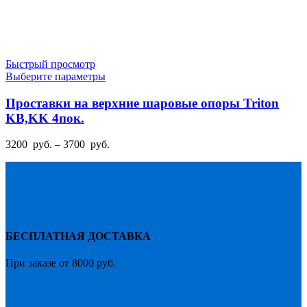
Быстрый просмотр
Этот
Выберите параметры
товар
имеет
Проставки на верхние шаровые опоры Triton
несколько
KB,KK 4пок.
вариаций.
Опции
Диапазон
3200
руб.
–
3700
руб.
можно
цен:
выбрать
3200
на
руб.
странице
–
товара.
3700
руб.
БЕСПЛАТНАЯ ДОСТАВКА
При заказе от 8000 руб.