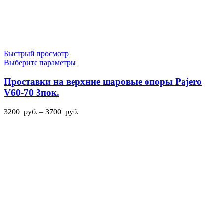
Быстрый просмотр
Этот
Выберите параметры
товар
имеет
Проставки на верхние шаровые опоры Pajero
несколько
V60-70 3пок.
вариаций.
Опции
Диапазон
3200
руб.
–
3700
руб.
можно
цен:
выбрать
3200
на
руб.
странице
–
товара.
3700
руб.