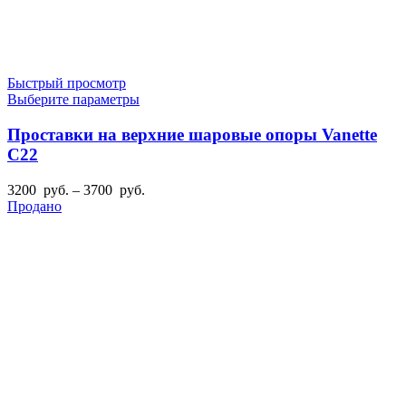
Быстрый просмотр
Этот
Выберите параметры
товар
имеет
Проставки на верхние шаровые опоры Vanette
несколько
C22
вариаций.
Опции
Диапазон
3200
руб.
–
3700
руб.
можно
цен:
Продано
выбрать
3200
на
руб.
странице
–
товара.
3700
руб.