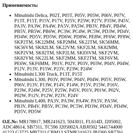
Применяемость:
Mitsubishi Delica,
P02T, P05T, P05V, P05W, P06V, P07V,
P13T, P15T, P15V, P17V, P25V, P25W, P27V, P35W, P45V,
PA3V, PA3W, PA4W, PA5V, PA5W, PB3V, PB4V, PB4W,
PB5V, PB5W, PB6W, PC3W, PC4W, PC5W, PD3W, PD4V,
PD4W, PD5V, PD5W, PD6W, PD8W, PE8W, PF6W, PF8W,
SKP2TM, SK22MM, SKP2MM, SK22TM, SK56MM,
SK56VM, SK82LM, SK22VM, SKF2LM, SK82MM,
SKP2VM, SK82TM, SKP2LM, SKE6VM, SKF2VM,
SK82VM, SK22LM, SKF2MM, SKF2TM, SKF6VM,
PE6W, SKF6MM, P01V, P02V, P03V, P03W, P04V, P04W,
P12V, P13V, P15W, P23V, P23W, P24W
Mitsubishi L300 Truck,
P13T, P15T
Mitsubishi L300,
P03V, P03W, P04V, P04W, P05V, P05W,
P06V, P13V, P13W, P14V, P14W, P15V, P15W, P16V,
P23W, P24W, P25V, P25W, P45V, P01V, P01W, P02V,
P02W, P12V, P12W, P23V, P24V
Mitsubishi L400,
PA3V, PA3W, PA4W, PA5V, PA5W,
PB3V, PB4V, PB5V, PC3W, PC5W, PD3W, PD4V, PD4W,
PD5V, PD5W
О.Е.№:
MR178817, MR241623, 5043011, FL614D, J205002,
ADC48614, SB7311, TC596 J205002A ABJ0502 5441744000
41223 G3725 MB7311 CBM13 STMR241623 JBJ360 SB7761