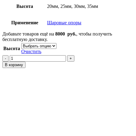
Высота
20мм, 25мм, 30мм, 35мм
Применение
Шаровые опоры
Добавьте товаров ещё на
8000
руб.
, чтобы получить
бесплатную доставку.
Высота
Очистить
Количество
товара
В корзину
Проставки
на
верхние
шаровые
опоры
L300
2
P0