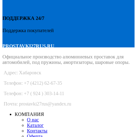
ПОДДЕРЖКА 24/7
Поддержка покупателей
PROSTAVKI27RUS.RU
Официальное производство алюминиевых проставок для
автомобилей, под пружины, амортизаторы, шаровые опоры.
Адрес: Хабаровск
Телефон: +7 (4212) 62-67-35
Телефон: +7 ( 924 ) 303-14-11
Почта: prostavki27rus@yandex.ru
КОМПАНИЯ
О нас
Каталог
Контакты
Оферта