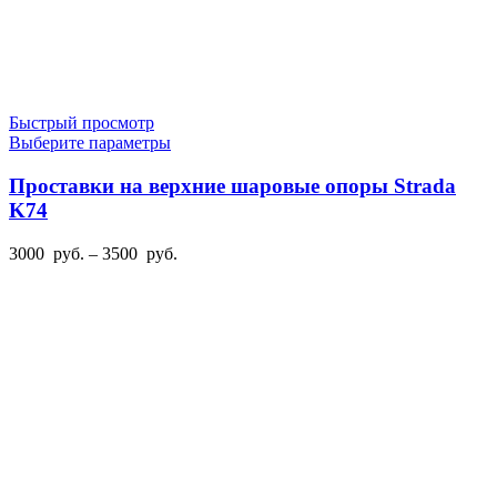
Быстрый просмотр
Этот
Выберите параметры
товар
имеет
Проставки на верхние шаровые опоры Strada
несколько
K74
вариаций.
Опции
Диапазон
3000
руб.
–
3500
руб.
можно
цен:
выбрать
3000
на
руб.
странице
–
товара.
3500
руб.