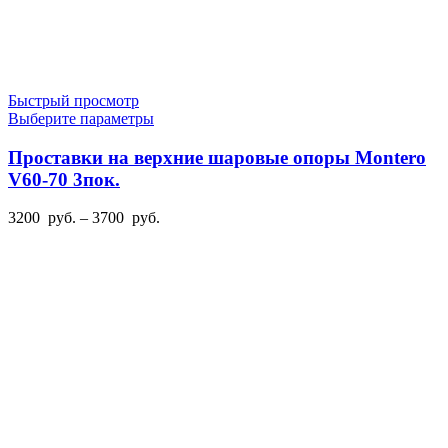
Быстрый просмотр
Этот
Выберите параметры
товар
имеет
Проставки на верхние шаровые опоры Montero
несколько
V60-70 3пок.
вариаций.
Опции
Диапазон
3200
руб.
–
3700
руб.
можно
цен:
выбрать
3200
на
руб.
странице
–
товара.
3700
руб.