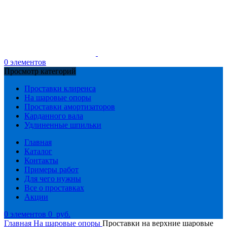
0
элементов
Просмотр категорий
Проставки клиренса
На шаровые опоры
Проставки амортизаторов
Карданного вала
Удлиненные шпильки
Главная
Каталог
Контакты
Примеры работ
Для чего нужны
Все о проставках
Акции
0
элементов
0
руб.
Главная
На шаровые опоры
Проставки на верхние шаровые