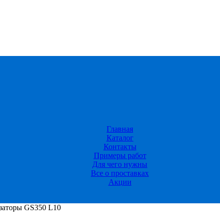
Главная
Каталог
Контакты
Примеры работ
Для чего нужны
Все о проставках
Акции
изаторы GS350 L10