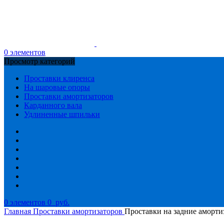
0
элементов
Просмотр категорий
Проставки клиренса
На шаровые опоры
Проставки амортизаторов
Карданного вала
Удлиненные шпильки
0
элементов
0
руб.
Главная
Проставки амортизаторов
Проставки на задние аморт