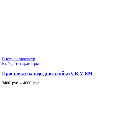
5200
товара.
руб.
Быстрый просмотр
Этот
Выберите параметры
товар
имеет
Проставки на передние стойки CR-V RM
несколько
вариаций.
Диапазон
3400
руб.
–
4000
руб.
Опции
цен:
можно
3400
выбрать
руб.
на
–
странице
4000
товара.
руб.