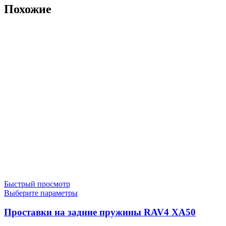
Похожие
Быстрый просмотр
Этот
Выберите параметры
товар
имеет
Проставки на задние пружины RAV4 XA50
несколько