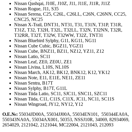
Nissan Qashqai,
J10E, J10Z, J11, J11E, J11R, J11Z
Nissan Rogue,
J11, S35
Nissan Serena,
C25, C26L, C26LL, C26N, C26NN, CC25,
CNC25, NC25
Nissan X-Trail,
DNT31, NT31, T31, T31N, T31P, T31R,
T31Z, T32, T32H, T32L, T32LL, T32N, T32NN, T32R,
T32RR, T32T, T32W, T32WW, T32Z, TNT31
Nissan Bluebird Sylphy,
G11, KG11, NG11
Nissan Cube Cubic,
BGZ11, YGZ11
Nissan Cube,
BNZ11, BZ11, NZ12, YZ11, Z12
Nissan Latio,
SC11
Nissan Leaf,
ZE0, ZE0U, ZE1
Nissan Livina,
L10S, NL10S
Nissan March,
AK12, BK12, BNK12, K12, YK12
Nissan Note,
E11, E11E, NE11, ZE11
Nissan Sentra,
B17T
Nissan Sylphy,
B17T, G11L
Nissan Tiida Latio,
SC11, SJC11, SNC11, SZC11
Nissan Tiida,
C11, C11S, C11X, JC11, NC11, SC11S
Nissan Wingroad,
JY12, NY12, Y12
О.Е.№:
55034JD00A, 55034JJ00A, 55034EN101, 550344EA0A,
550343NA0A, 55034AX001, 50353, NSSJ10R, 34069, 82934069,
2654029, 2121042, 2121044, MC22004, 2121043, 212093