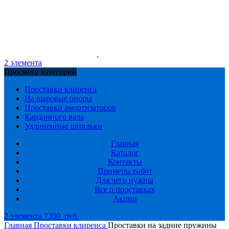
2
элемента
Просмотр категорий
Проставки клиренса
На шаровые опоры
Проставки амортизаторов
Карданного вала
Удлиненные шпильки
Главная
Каталог
Контакты
Примеры работ
Для чего нужны
Все о проставках
Акции
2
элемента
7300
руб.
Главная
Проставки клиренса
Проставки на задние пружины