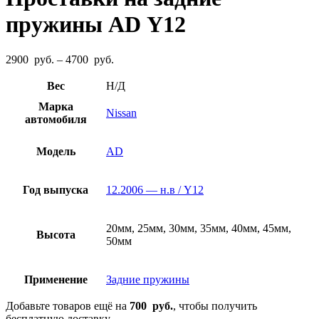
пружины AD Y12
Диапазон
2900
руб.
–
4700
руб.
цен:
2900
Вес
Н/Д
руб.
Марка
–
Nissan
автомобиля
4700
руб.
Модель
AD
Год выпуска
12.2006 — н.в / Y12
20мм, 25мм, 30мм, 35мм, 40мм, 45мм,
Высота
50мм
Применение
Задние пружины
Добавьте товаров ещё на
700
руб.
, чтобы получить
бесплатную доставку.