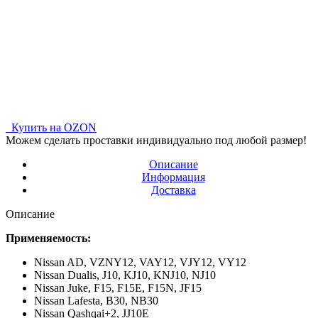
Купить на OZON
Можем сделать проставки индивидуально под любой размер!
Описание
Информация
Доставка
Описание
Применяемость:
Nissan AD,
VZNY12
,
VAY12, VJY12, VY12
Nissan Dualis,
J10, KJ10, KNJ10, NJ10
Nissan Juke,
F15, F15E, F15N, JF15
Nissan Lafesta,
B30, NB30
Nissan Qashqai+2,
JJ10E