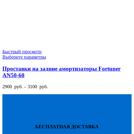
Быстрый просмотр
Этот
Выберите параметры
товар
имеет
Проставки на задние амортизаторы Fortuner
несколько
AN50-60
вариаций.
Опции
Диапазон
2900
руб.
–
3100
руб.
можно
цен:
выбрать
2900
на
руб.
странице
–
товара.
3100
руб.
БЕСПЛАТНАЯ ДОСТАВКА