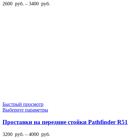
вариаций.
Диапазон
2600
руб.
–
3400
руб.
Опции
цен:
можно
2600
выбрать
руб.
на
–
странице
3400
товара.
руб.
Быстрый просмотр
Этот
Выберите параметры
товар
имеет
Проставки на передние стойки Pathfinder R51
несколько
вариаций.
Диапазон
3200
руб.
–
4000
руб.
Опции
цен: