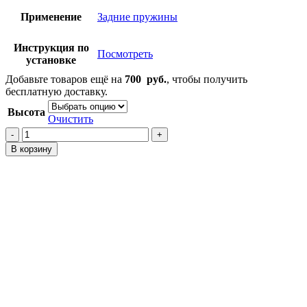
Применение
Задние пружины
Инструкция по
Посмотреть
установке
Добавьте товаров ещё на
700
руб.
, чтобы получить
бесплатную доставку.
Высота
Очистить
Количество
товара
В корзину
Проставки
на
задние
пружины
Aqua
P10