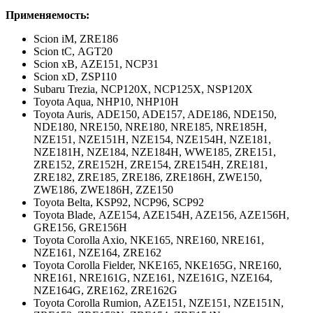
Применяемость:
Scion iM,
ZRE186
Scion tC,
AGT20
Scion xB,
AZE151, NCP31
Scion xD,
ZSP110
Subaru Trezia,
NCP120X, NCP125X, NSP120X
Toyota Aqua,
NHP10, NHP10H
Toyota Auris,
ADE150, ADE157, ADE186, NDE150,
NDE180, NRE150, NRE180, NRE185, NRE185H,
NZE151, NZE151H, NZE154, NZE154H, NZE181,
NZE181H, NZE184, NZE184H, WWE185, ZRE151,
ZRE152, ZRE152H, ZRE154, ZRE154H, ZRE181,
ZRE182, ZRE185, ZRE186, ZRE186H, ZWE150,
ZWE186, ZWE186H, ZZE150
Toyota Belta,
KSP92, NCP96, SCP92
Toyota Blade,
AZE154, AZE154H, AZE156, AZE156H,
GRE156, GRE156H
Toyota Corolla Axio,
NKE165, NRE160, NRE161,
NZE161, NZE164, ZRE162
Toyota Corolla Fielder,
NKE165, NKE165G, NRE160,
NRE161, NRE161G, NZE161, NZE161G, NZE164,
NZE164G, ZRE162, ZRE162G
Toyota Corolla Rumion,
AZE151, NZE151, NZE151N,