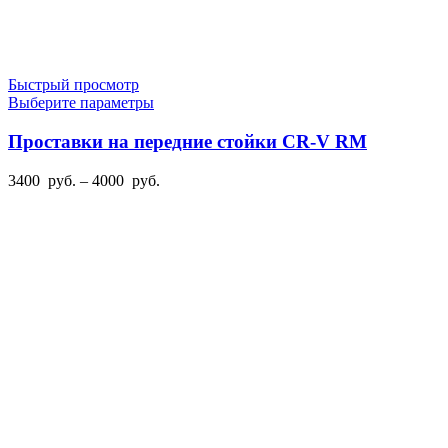
Быстрый просмотр
Этот
Выберите параметры
товар
имеет
Проставки на передние стойки CR-V RM
несколько
вариаций.
Диапазон
3400
руб.
–
4000
руб.
Опции
цен:
можно
3400
выбрать
руб.
на
–
странице
4000
товара.
руб.