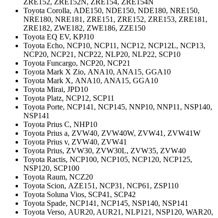
ZRE152, ZRE152N, ZRE154, ZRE154N
Toyota Corolla,
ADE150, NDE150, NDE180, NRE150,
NRE180, NRE181, ZRE151, ZRE152, ZRE153, ZRE181,
ZRE182, ZWE182, ZWE186, ZZE150
Toyota EQ EV,
KPJ10
Toyota Echo,
NCP10, NCP11, NCP12, NCP12L, NCP13,
NCP20, NCP21, NCP22, NLP20, NLP22, SCP10
Toyota Funcargo,
NCP20, NCP21
Toyota Mark X Zio,
ANA10, ANA15, GGA10
Toyota Mark X,
ANA10, ANA15, GGA10
Toyota Mirai,
JPD10
Toyota Platz,
NCP12, SCP11
Toyota Porte,
NCP141, NCP145, NNP10, NNP11, NSP140,
NSP141
Toyota Prius C,
NHP10
Toyota Prius a,
ZVW40, ZVW40W, ZVW41, ZVW41W
Toyota Prius v,
ZVW40, ZVW41
Toyota Prius,
ZVW30, ZVW30L, ZVW35, ZVW40
Toyota Ractis,
NCP100, NCP105, NCP120, NCP125,
NSP120, SCP100
Toyota Raum,
NCZ20
Toyota Scion,
AZE151, NCP31, NCP61, ZSP110
Toyota Soluna Vios,
SCP41, SCP42
Toyota Spade,
NCP141, NCP145, NSP140, NSP141
Toyota Verso,
AUR20, AUR21, NLP121, NSP120, WAR20,