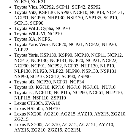
ZGR20, ZGR21
Toyota Vios,
NCP92, SCP41, SCP42, ZSP92
Toyota Vitz,
KSP130, KSP90, NCP10, NCP13, NCP131,
NCP91, NCP95, NHP130, NSP130, NSP135, SCP10,
SCP13, SCP90
Toyota WiLL Cypha,
NCP70
Toyota WiLL Vi,
NCP19
Toyota XA,
NCP61
Toyota Yaris Verso,
NCP20, NCP21, NCP22, NLP20,
NLP22
Toyota Yaris,
KSP130, KSP90, NCP10, NCP11, NCP12,
NCP13, NCP130, NCP131, NCP20, NCP21, NCP22,
NCP90, NCP91, NCP92, NCP93, NHP130, NLP10,
NLP130, NLP20, NLP22, NLP90, NSP130, NSP131,
NSP90, SCP10, SCP12, SCP90, ZSP90
Toyota bB,
NCP30, NCP31, NCP34
Toyota iQ,
KGJ10, KPJ10, NGJ10, NGJ10L, NUJ10
Toyota ist,
NCP110, NCP115, NCP60, NCP61, NLP110,
NLP115, NSP110, ZSP110
Lexus CT200h,
ZWA10
Lexus HS250h,
ANF10
Lexus NX200,
AGZ10, AGZ15, AYZ10, AYZ15, ZGZ10,
ZGZ15
Lexus NX200t,
AGZ10, AGZ15, AGZ15L, AYZ10,
AYZ15, ZGZ10, ZGZ15, ZGZ15L