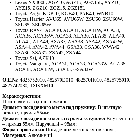
Lexus NX300h,
AGZ10, AGZ15, AGZ15L, AYZ10,
AYZ15, ZGZ10, ZGZ15, ZGZ15L
Toyota Aygo,
KGB10, KGB40, PAB40, WNB10
Toyota Harrier,
AVU65, AVU65W, ZSU60, ZSU60W,
ZSU65, ZSU65W
Toyota RAV4,
ACA30, ACA31, ACA31W, ACA33,
ACA36, ACA36W, ACA38, ALA30, ALA35, ALA40,
ALA41, ALA49, ASA33, ASA38, ASA42, ASA42W,
ASA44, AVA42, AVA44, GSA33, GSA38, WWA42,
ZSA30, ZSA35, ZSA42, ZSA44
Toyota Sai,
AZK10
Toyota Vanguard,
ACA31, ACA33, ACA33W, ACA36,
ACA38, ACA38W, GSA33, GSA33W
О.Е.№:
4825752010, 482570D010, 482570H010, 4825775010,
4825742030, TSISXM10
Характеристики:
Проставки на задние пружины.
Диаметр посадочного места под пружину:
В штатную
резинку прямая 55мм;
Диаметр посадочного места в рычаге, кузове:
Внутренний
– прямая 55мм. Наружный – 95мм;
Форма проставки:
Посадочное место в кузов конус;
Материал:
Алюминий