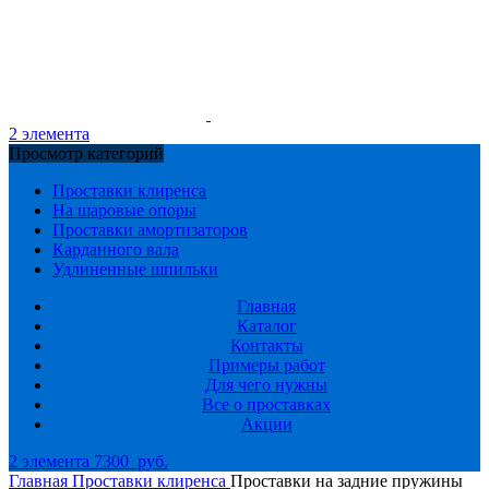
2
элемента
Просмотр категорий
Проставки клиренса
На шаровые опоры
Проставки амортизаторов
Карданного вала
Удлиненные шпильки
Главная
Каталог
Контакты
Примеры работ
Для чего нужны
Все о проставках
Акции
2
элемента
7300
руб.
Главная
Проставки клиренса
Проставки на задние пружины