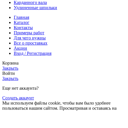
Карданного вала
Удлиненные шпильки
Главная
Каталог
Контакты
Примеры работ
Для чего нужны
Все о проставках
Акции
Вход / Регистрация
Корзина
Закрыть
Войти
Закрыть
Еще нет аккаунта?
Создать аккаунт
Мы используем файлы cookie, чтобы вам было удобнее
пользоваться нашим сайтом. Просматривая и оставаясь на
этом сайте, вы соглашаетесь на использование файлов cookie.
подробнее
Больше
Больше информации
Принять