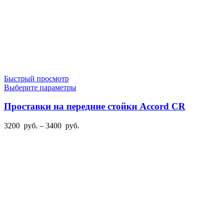
Быстрый просмотр
Этот
Выберите параметры
товар
имеет
Проставки на передние стойки Accord CR
несколько
вариаций.
Диапазон
3200
руб.
–
3400
руб.
Опции
цен:
можно
3200
выбрать
руб.
на
–
странице
3400
товара.
руб.