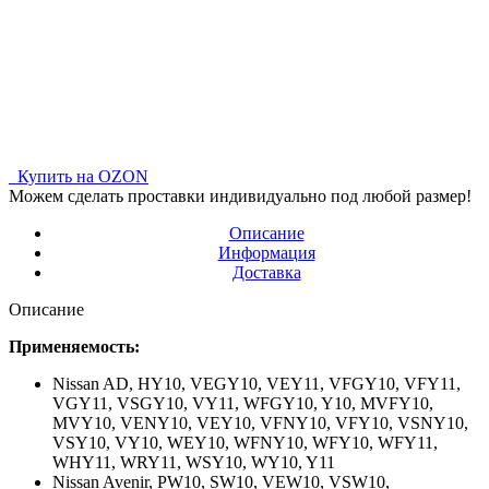
Купить на OZON
Можем сделать проставки индивидуально под любой размер!
Описание
Информация
Доставка
Описание
Применяемость:
Nissan AD,
HY10, VEGY10, VEY11, VFGY10, VFY11,
VGY11, VSGY10, VY11, WFGY10, Y10, MVFY10,
MVY10, VENY10, VEY10, VFNY10, VFY10, VSNY10,
VSY10, VY10, WEY10, WFNY10, WFY10, WFY11,
WHY11, WRY11, WSY10, WY10, Y11
Nissan Avenir,
PW10, SW10, VEW10, VSW10,