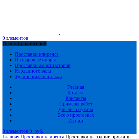
0
элементов
Просмотр категорий
Проставки клиренса
На шаровые опоры
Проставки амортизаторов
Карданного вала
Удлиненные шпильки
Главная
Каталог
Контакты
Примеры работ
Для чего нужны
Все о проставках
Акции
0
элементов
0
руб.
Главная
Проставки клиренса
Проставки на задние пружины