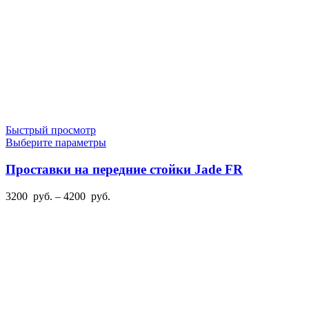
Быстрый просмотр
Этот
Выберите параметры
товар
имеет
Проставки на передние стойки Jade FR
несколько
вариаций.
Диапазон
3200
руб.
–
4200
руб.
Опции
цен:
можно
3200
выбрать
руб.
на
–
странице
4200
товара.
руб.