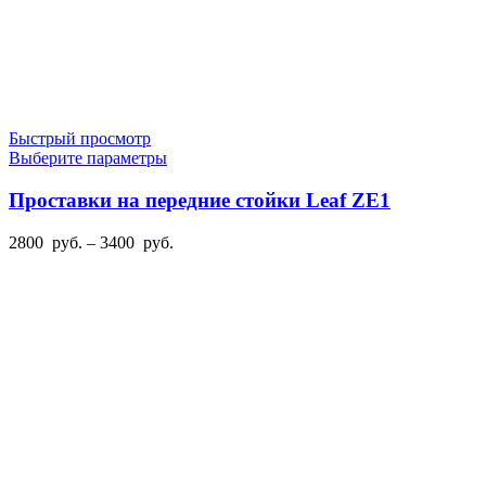
Быстрый просмотр
Этот
Выберите параметры
товар
имеет
Проставки на передние стойки Leaf ZE1
несколько
вариаций.
Диапазон
2800
руб.
–
3400
руб.
Опции
цен:
можно
2800
выбрать
руб.
на
–
странице
3400
товара.
руб.