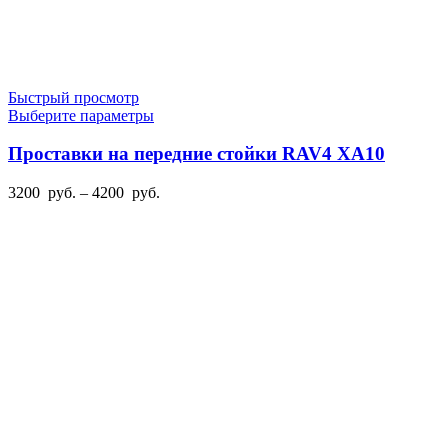
Быстрый просмотр
Этот
Выберите параметры
товар
имеет
Проставки на передние стойки RAV4 XA10
несколько
вариаций.
Диапазон
3200
руб.
–
4200
руб.
Опции
цен:
можно
3200
выбрать
руб.
на
–
странице
4200
товара.
руб.