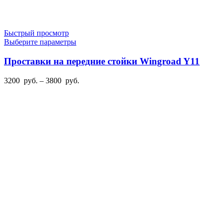
Быстрый просмотр
Этот
Выберите параметры
товар
имеет
Проставки на передние стойки Wingroad Y11
несколько
вариаций.
Диапазон
3200
руб.
–
3800
руб.
Опции
цен:
можно
3200
выбрать
руб.
на
–
странице
3800
товара.
руб.