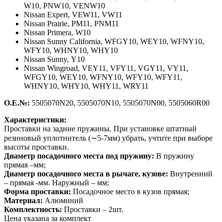
W10
,
PNW10, VENW10
Nissan Expert,
VEW11, VW11
Nissan Prairie,
PM11, PNM11
Nissan Primera,
W10
Nissan Sunny California,
WFGY10, WEY10, WFNY10,
WFY10, WHNY10, WHY10
Nissan Sunny,
Y10
Nissan Wingroad,
VEY11, VFY11, VGY11, VY11,
WFGY10, WEY10, WFNY10, WFY10, WFY11,
WHNY10, WHY10, WHY11, WRY11
О.Е.№:
5505070N20, 5505070N10, 5505070N00, 5505060R00
Характеристики:
Проставки на задние пружины. При установке штатный
резиновый уплотнитель (∼5-7мм) убрать, учтите при выборе
высоты проставки.
Диаметр посадочного места под пружину:
В пружину
прямая –мм;
Диаметр посадочного места в рычаге, кузове:
Внутренний
– прямая -мм. Наружный – мм;
Форма проставки:
Посадочное место в кузов прямая;
Материал:
Алюминий
Комплектность:
Проставки – 2шт.
Цена указана за комплект