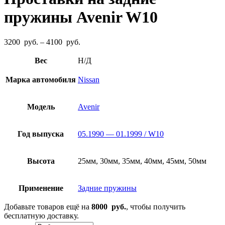
пружины Avenir W10
Диапазон
3200
руб.
–
4100
руб.
цен:
3200
Вес
Н/Д
руб.
–
Марка автомобиля
Nissan
4100
руб.
Модель
Avenir
Год выпуска
05.1990 — 01.1999 / W10
Высота
25мм, 30мм, 35мм, 40мм, 45мм, 50мм
Применение
Задние пружины
Добавьте товаров ещё на
8000
руб.
, чтобы получить
бесплатную доставку.