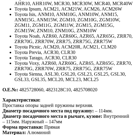
AHR10, AHR10W, MCR30, MCR30W, MCR40, MCR40W
Toyota Ipsum,
ACM21, ACM21W, ACM26, ACM26W
Toyota Isis,
ANM10, ANM10G, ANM10W, ANM15,
ANM15G, ANM15W, ZGM10, ZGM10G, ZGM10W,
ZGM11, ZGM11G, ZGM11W, ZGM15, ZGM15G,
ZGM15W, ZNM10, ZNM10G, ZNM10W
Toyota Noah,
AZR60, AZR60G, AZR65, AZR65G, ZRR70,
ZRR70G, ZRR70W, ZRR75, ZRR75G, ZRR75W
Toyota Picnic,
ACM20, ACM20R, ACM21, CLM20
Toyota Previa,
ACR30, CLR30
Toyota Tarago,
ACR30, CLR30
Toyota Voxy,
AZR60, AZR60G, AZR65, AZR65G, ZRR70,
ZRR70G, ZRR70W, ZRR75, ZRR75G, ZRR75W
Toyota Sienna,
ASL30, GSL20, GSL23, GSL25, GSL30,
GSL33, GSL35, MCL20, MCL23, MCL25
О.Е.№:
4825728060, 4823128C10, 4825708020
Характеристики:
Проставка опоры задней пружины верхняя.
Диаметр посадочного места под пружину:
– 114мм.
Диаметр посадочного места в рычаге, кузове:
Внутренний
– 115мм. Наружный – 147мм
Форма проставки:
Прямая
Материал:
Алюминий