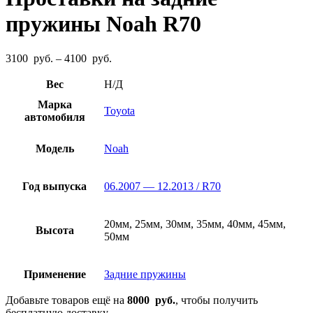
пружины Noah R70
Диапазон
3100
руб.
–
4100
руб.
цен:
3100
Вес
Н/Д
руб.
Марка
–
Toyota
автомобиля
4100
руб.
Модель
Noah
Год выпуска
06.2007 — 12.2013 / R70
20мм, 25мм, 30мм, 35мм, 40мм, 45мм,
Высота
50мм
Применение
Задние пружины
Добавьте товаров ещё на
8000
руб.
, чтобы получить
бесплатную доставку.