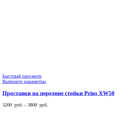
Быстрый просмотр
Этот
Выберите параметры
товар
имеет
Проставки на передние стойки Prius XW50
несколько
вариаций.
Диапазон
3200
руб.
–
3800
руб.
Опции
цен:
можно
3200
выбрать
руб.
на
–
странице
3800