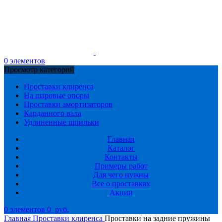
0
элементов
Просмотр категорий
Проставки клиренса
На шаровые опоры
Проставки амортизаторов
Карданного вала
Удлиненные шпильки
Главная
Каталог
Контакты
Примеры работ
Для чего нужны
Все о проставках
Акции
0
элементов
0
руб.
Главная
Проставки клиренса
Проставки на задние пружины