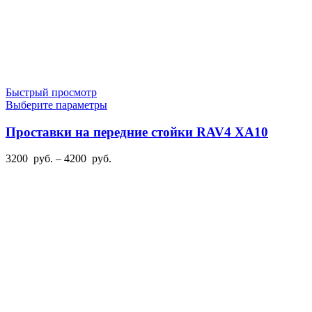
Быстрый просмотр
Этот
Выберите параметры
товар
имеет
Проставки на передние стойки RAV4 XA10
несколько
вариаций.
Диапазон
3200
руб.
–
4200
руб.
Опции
цен:
можно
3200
выбрать
руб.
на
–
странице
4200
товара.
руб.