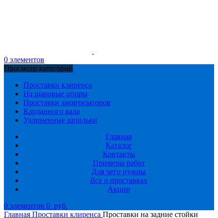
0
элементов
Просмотр категорий
Проставки клиренса
На шаровые опоры
Проставки амортизаторов
Карданного вала
Удлиненные шпильки
Главная
Каталог
Контакты
Примеры работ
Для чего нужны
Все о проставках
Акции
0
элементов
0
руб.
Главная
Проставки клиренса
Проставки на задние стойки