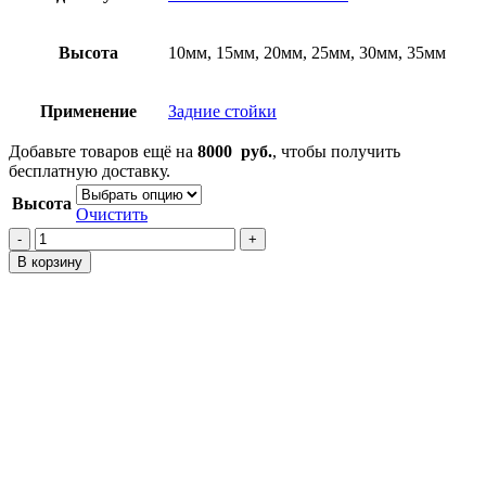
Высота
10мм, 15мм, 20мм, 25мм, 30мм, 35мм
Применение
Задние стойки
Добавьте товаров ещё на
8000
руб.
, чтобы получить
бесплатную доставку.
Высота
Очистить
Количество
товара
В корзину
Проставки
на
задние
стойки
Accord
CW