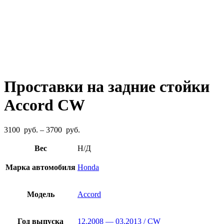
Проставки на задние стойки
Accord CW
Диапазон
3100
руб.
–
3700
руб.
цен:
3100
Вес
Н/Д
руб.
–
Марка автомобиля
Honda
3700
руб.
Модель
Accord
Год выпуска
12.2008 — 03.2013 / CW