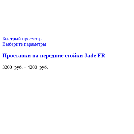
Быстрый просмотр
Этот
Выберите параметры
товар
имеет
Проставки на передние стойки Jade FR
несколько
вариаций.
Диапазон
3200
руб.
–
4200
руб.
Опции
цен:
можно
3200
выбрать
руб.
на
–
странице
4200
товара.
руб.