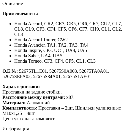
Описание
Применяемость:
Honda Accord,
CR2, CR3, CR5, CR6, CR7, CU2
,
CL7,
CL8, CL9, CF3, CF4, CF5, CF6, CF7, CH9, CL1, CL2,
CL3
Honda Accord Tourer,
CW2
Honda Avancier,
TA1, TA2, TA3, TA4
Honda Inspire,
CP3, UC1, UA4, UA5
Honda Saber,
UA4, UA5
Honda Torneo,
CF3, CF4, CF5, CL1, CL3
О.Е.№:
52675TL1E01, 52675S0A003, 52675TA0A01,
52675SEPA02, 52675S84A01, 52675S1AE01
Характеристики:
Проставки на задние стойки.
Расстояние между центрами:
х87.
Материал:
Алюминий
Комплектность:
Проставки – 2шт, Шпильки удлиненные
М10х1,25 – 4шт.
Цена указана за комплект
Информация