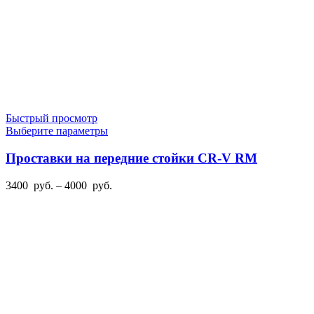
Быстрый просмотр
Этот
Выберите параметры
товар
имеет
Проставки на передние стойки CR-V RM
несколько
вариаций.
Диапазон
3400
руб.
–
4000
руб.
Опции
цен:
можно
3400
выбрать
руб.
на
–
странице
4000
товара.
руб.