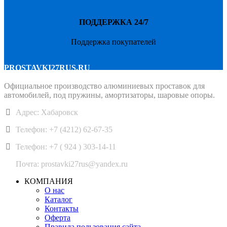
ПОДДЕРЖКА 24/7
Поддержка покупателей
PROSTAVKI27RUS.RU
Официальное производство алюминиевых проставок для
автомобилей, под пружины, амортизаторы, шаровые опоры.
Адрес: Хабаровск
Телефон: +7 (4212) 62-67-35
Телефон: +7 ( 924 ) 303-14-11
Почта: prostavki27rus@yandex.ru
КОМПАНИЯ
О нас
Каталог
Контакты
Оферта
Правила пользования сайта