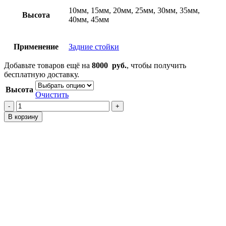
10мм, 15мм, 20мм, 25мм, 30мм, 35мм,
Высота
40мм, 45мм
Применение
Задние стойки
Добавьте товаров ещё на
8000
руб.
, чтобы получить
бесплатную доставку.
Высота
Очистить
Количество
товара
В корзину
Проставки
на
задние
стойки
Orthia
EL