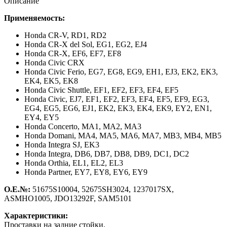
Описание
Применяемость:
Honda CR-V,
RD1, RD2
Honda CR-X del Sol,
EG1, EG2, EJ4
Honda CR-X,
EF6, EF7, EF8
Honda Civic CRX
Honda Civic Ferio,
EG7, EG8, EG9, EH1, EJ3, EK2, EK3,
EK4, EK5, EK8
Honda Civic Shuttle,
EF1, EF2, EF3, EF4, EF5
Honda Civic,
EJ7, EF1, EF2, EF3, EF4, EF5, EF9, EG3,
EG4, EG5, EG6, EJ1, EK2, EK3, EK4, EK9, EY2, EN1,
EY4, EY5
Honda Concerto,
MA1, MA2, MA3
Honda Domani,
MA4, MA5, MA6, MA7, MB3, MB4, MB5
Honda Integra SJ,
EK3
Honda Integra,
DB6, DB7, DB8, DB9, DC1, DC2
Honda Orthia,
EL1, EL2, EL3
Honda Partner,
EY7, EY8, EY6, EY9
О.Е.№:
51675S10004, 52675SH3024, 1237017SX,
ASMHO1005, JDO13292F, SAM5101
Характеристики:
Проставки на задние стойки.