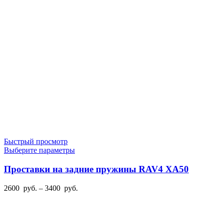
Быстрый просмотр
Этот
Выберите параметры
товар
имеет
Проставки на задние пружины RAV4 XA50
несколько
вариаций.
Диапазон
2600
руб.
–
3400
руб.
Опции
цен:
можно
2600
выбрать
руб.