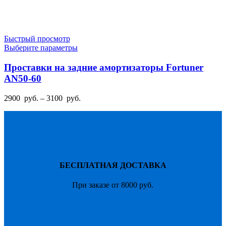
Быстрый просмотр
Этот
Выберите параметры
товар
имеет
Проставки на задние амортизаторы Fortuner
несколько
AN50-60
вариаций.
Опции
Диапазон
2900
руб.
–
3100
руб.
можно
цен:
выбрать
2900
на
руб.
странице
–
товара.
3100
руб.
БЕСПЛАТНАЯ ДОСТАВКА
При заказе от 8000 руб.