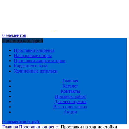
0
элементов
Просмотр категорий
Проставки клиренса
На шаровые опоры
Проставки амортизаторов
Карданного вала
Удлиненные шпильки
Главная
Каталог
Контакты
Примеры работ
Для чего нужны
Все о проставках
Акции
0
элементов
0
руб.
Главная
Проставки клиренса
Проставки на задние стойки