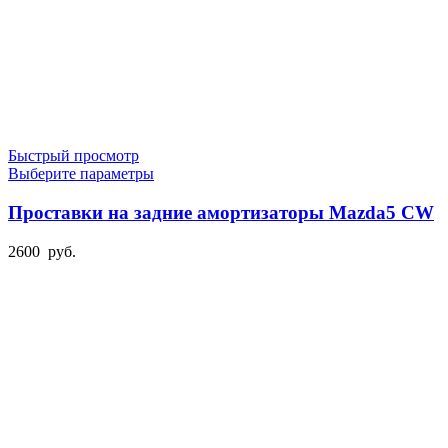
Быстрый просмотр
Этот
Выберите параметры
товар
имеет
Проставки на задние амортизаторы Mazda5 CW
несколько
вариаций.
2600
руб.
Опции
можно
выбрать
на
странице
товара.