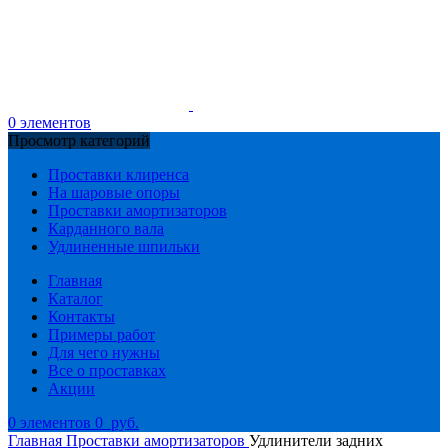
0
элементов
Просмотр категорий
Проставки клиренса
На шаровые опоры
Проставки амортизаторов
Карданного вала
Удлиненные шпильки
Главная
Каталог
Контакты
Примеры работ
Для чего нужны
Все о проставках
Акции
0
элементов
0
руб.
Главная
Проставки амортизаторов
Удлинители задних