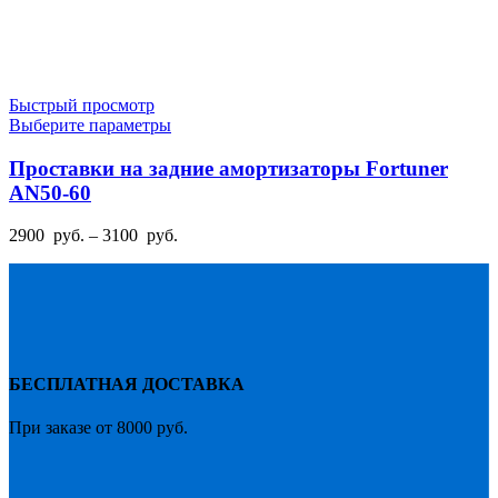
Быстрый просмотр
Этот
Выберите параметры
товар
имеет
Проставки на задние амортизаторы Fortuner
несколько
AN50-60
вариаций.
Опции
Диапазон
2900
руб.
–
3100
руб.
можно
цен:
выбрать
2900
на
руб.
странице
–
товара.
3100
руб.
БЕСПЛАТНАЯ ДОСТАВКА
При заказе от 8000 руб.