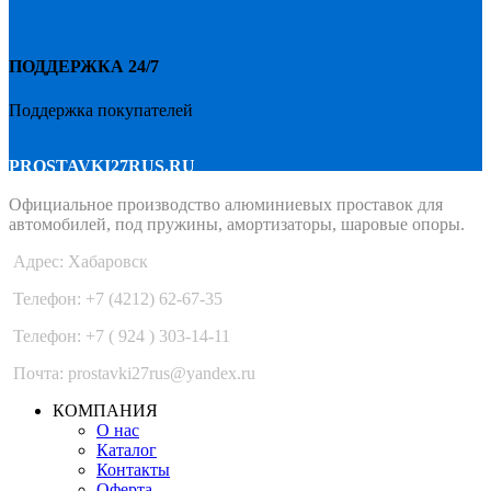
ПОДДЕРЖКА 24/7
Поддержка покупателей
PROSTAVKI27RUS.RU
Официальное производство алюминиевых проставок для
автомобилей, под пружины, амортизаторы, шаровые опоры.
Адрес: Хабаровск
Телефон: +7 (4212) 62-67-35
Телефон: +7 ( 924 ) 303-14-11
Почта: prostavki27rus@yandex.ru
КОМПАНИЯ
О нас
Каталог
Контакты
Оферта