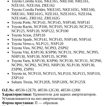
Toyota Corolla Axio,
NKE165, NRE160, NRE161,
NZE161, NZE164, ZRE162
Toyota Corolla Fielder,
NKE165, NKE165G, NRE160,
NRE161, NRE161G, NZE161, NZE161G, NZE164,
NZE164G, ZRE162, ZRE162G
Toyota Porte,
NCP141, NCP145, NSP140, NSP141
Toyota Ractis,
NCP100, NCP105, NCP120, NCP122,
NCP125, NSP120, NSP122, SCP100
Toyota Scion,
ZSP110
Toyota Spade,
NCP141, NCP145, NSP140, NSP141
Toyota Verso-s,
NLP121, NSP120
Toyota Vios,
NCP92, NCP93, ZSP92
Toyota Vitz,
KSP130, KSP90, NCP131, NCP91, NCP95,
NHP130, NSP130, NSP135, SCP90
Toyota Yaris,
KSP130, KSP90, NCP130, NCP131, NCP90,
NCP91, NCP92, NCP93, NHP130, NLP130, NSP130,
ZSP90, ZSP91
Toyota ist,
NCP110, NCP115, NLP110, NLP115, NSP110,
ZSP110
Subaru Trezia,
NCP120X, NSP120X, NCP125X
О.Е.№:
48530-12E70, 48530-12G30, 48530-12J00
Характеристики:
Удлинители для задних амортизаторов.
Устанавливаются на низ амортизатора.
Форма проставки:
П — образная.