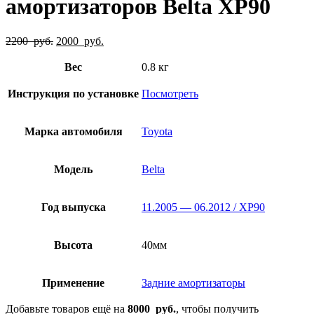
амортизаторов Belta XP90
Первоначальная
Текущая
2200
руб.
2000
руб.
цена
цена:
составляла
2000
Вес
0.8 кг
2200
руб..
руб..
Инструкция по установке
Посмотреть
Марка автомобиля
Toyota
Модель
Belta
Год выпуска
11.2005 — 06.2012 / XP90
Высота
40мм
Применение
Задние амортизаторы
Добавьте товаров ещё на
8000
руб.
, чтобы получить