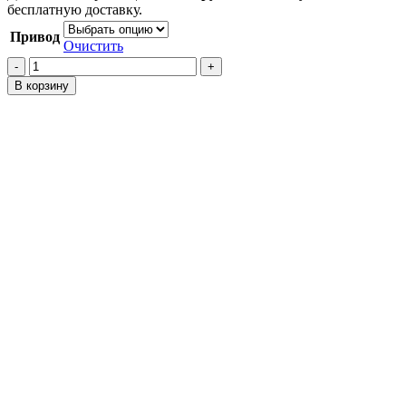
бесплатную доставку.
Привод
Очистить
Количество
товара
В корзину
Удлинители
задних
амортизаторов
Belta
XP90