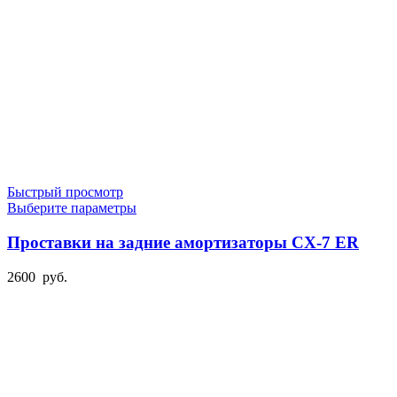
Быстрый просмотр
Этот
Выберите параметры
товар
имеет
Проставки на задние амортизаторы CX-7 ER
несколько
вариаций.
2600
руб.
Опции
можно
выбрать
на
странице
товара.