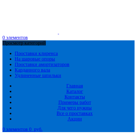
0
элементов
Просмотр категорий
Проставки клиренса
На шаровые опоры
Проставки амортизаторов
Карданного вала
Удлиненные шпильки
Главная
Каталог
Контакты
Примеры работ
Для чего нужны
Все о проставках
Акции
0
элементов
0
руб.