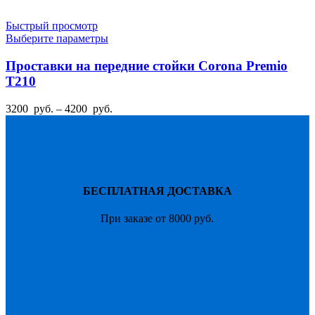
Быстрый просмотр
Этот
Выберите параметры
товар
имеет
Проставки на передние стойки Corona Premio
несколько
T210
вариаций.
Опции
Диапазон
3200
руб.
–
4200
руб.
можно
цен:
выбрать
3200
на
руб.
странице
–
товара.
4200
руб.
БЕСПЛАТНАЯ ДОСТАВКА
При заказе от 8000 руб.