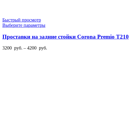
Быстрый просмотр
Этот
Выберите параметры
товар
имеет
Проставки на задние стойки Corona Premio T210
несколько
вариаций.
Диапазон
3200
руб.
–
4200
руб.
Опции
цен:
можно
3200
выбрать
руб.
на
–
странице
4200
товара.
руб.