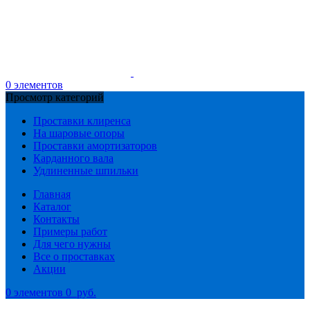
0
элементов
Просмотр категорий
Проставки клиренса
На шаровые опоры
Проставки амортизаторов
Карданного вала
Удлиненные шпильки
Главная
Каталог
Контакты
Примеры работ
Для чего нужны
Все о проставках
Акции
0
элементов
0
руб.