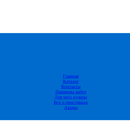
Главная
Каталог
Контакты
Примеры работ
Для чего нужны
Все о проставках
Акции