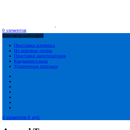
0
элементов
Просмотр категорий
Проставки клиренса
На шаровые опоры
Проставки амортизаторов
Карданного вала
Удлиненные шпильки
0
элементов
0
руб.