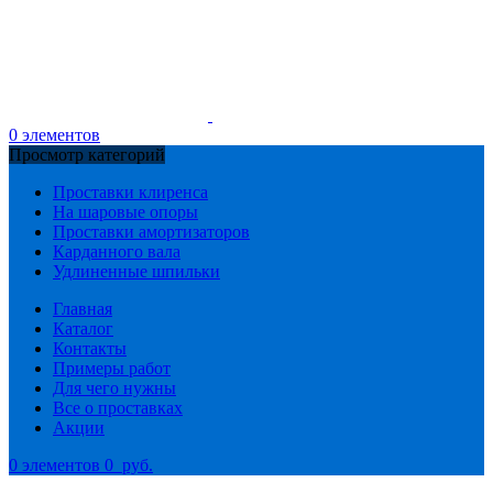
0
элементов
Просмотр категорий
Проставки клиренса
На шаровые опоры
Проставки амортизаторов
Карданного вала
Удлиненные шпильки
Главная
Каталог
Контакты
Примеры работ
Для чего нужны
Все о проставках
Акции
0
элементов
0
руб.