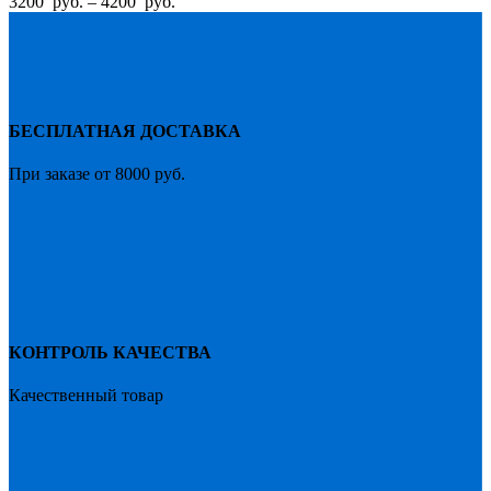
Диапазон
3200
руб.
–
4200
руб.
Опции
цен:
можно
3200
выбрать
руб.
на
–
странице
4200
товара.
руб.
БЕСПЛАТНАЯ ДОСТАВКА
При заказе от 8000 руб.
КОНТРОЛЬ КАЧЕСТВА
Качественный товар