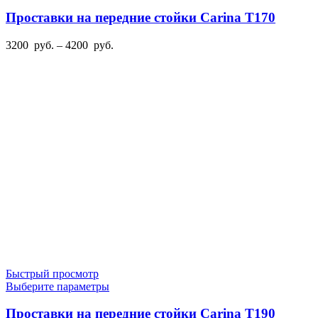
товар
имеет
Проставки на передние стойки Carina T170
несколько
вариаций.
Диапазон
3200
руб.
–
4200
руб.
Опции
цен:
можно
3200
выбрать
руб.
на
–
странице
4200
товара.
руб.
Быстрый просмотр
Этот
Выберите параметры
товар
имеет
Проставки на передние стойки Carina T190