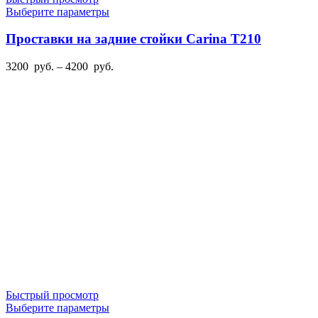
Этот
Выберите параметры
товар
имеет
Проставки на задние стойки Carina T210
несколько
вариаций.
Диапазон
3200
руб.
–
4200
руб.
Опции
цен:
можно
3200
выбрать
руб.
на
–
странице
4200
товара.
руб.
Быстрый просмотр
Этот
Выберите параметры