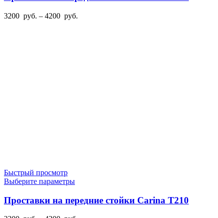
несколько
вариаций.
Диапазон
3200
руб.
–
4200
руб.
Опции
цен:
можно
3200
выбрать
руб.
на
–
странице
4200
товара.
руб.
Быстрый просмотр
Этот
Выберите параметры
товар
имеет
Проставки на передние стойки Carina T210
несколько
вариаций.