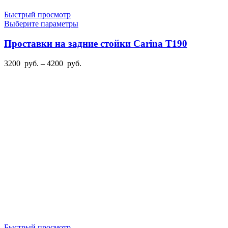
Быстрый просмотр
Этот
Выберите параметры
товар
имеет
Проставки на задние стойки Carina T190
несколько
вариаций.
Диапазон
3200
руб.
–
4200
руб.
Опции
цен:
можно
3200
выбрать
руб.
на
–
странице
4200
товара.
руб.
Быстрый просмотр