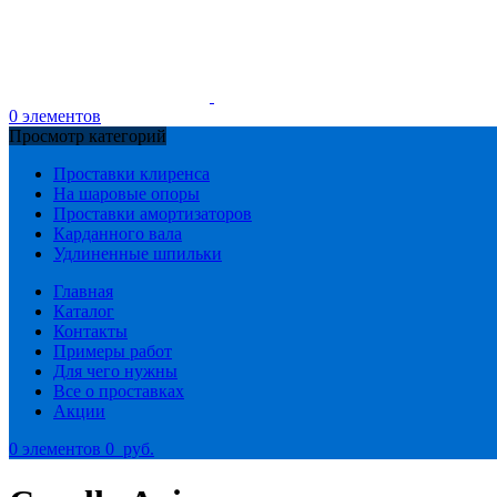
0
элементов
Просмотр категорий
Проставки клиренса
На шаровые опоры
Проставки амортизаторов
Карданного вала
Удлиненные шпильки
Главная
Каталог
Контакты
Примеры работ
Для чего нужны
Все о проставках
Акции
0
элементов
0
руб.