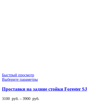
цен:
можно
3200
выбрать
руб.
на
–
странице
4400
товара.
руб.
Быстрый просмотр
Этот
Выберите параметры
товар
имеет
Проставки на задние стойки Forester SJ
несколько
вариаций.
Диапазон
3100
руб.
–
3900
руб.
Опции
цен:
можно
3100