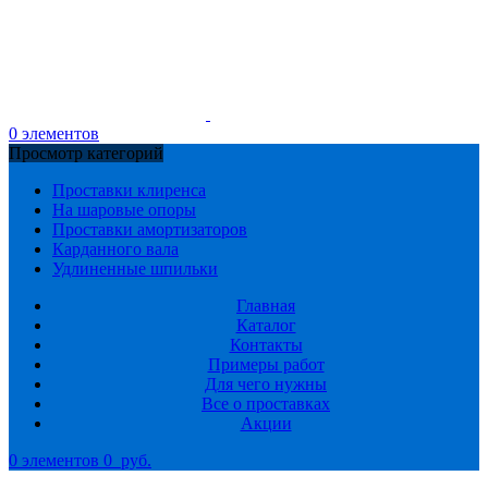
0
элементов
Просмотр категорий
Проставки клиренса
На шаровые опоры
Проставки амортизаторов
Карданного вала
Удлиненные шпильки
Главная
Каталог
Контакты
Примеры работ
Для чего нужны
Все о проставках
Акции
0
элементов
0
руб.