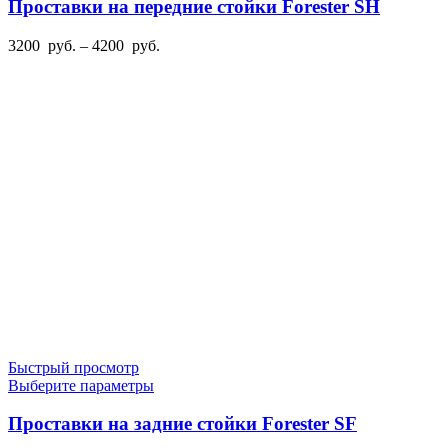
имеет
Проставки на передние стойки Forester SH
несколько
вариаций.
Диапазон
3200
руб.
–
4200
руб.
Опции
цен:
можно
3200
выбрать
руб.
на
–
странице
4200
товара.
руб.
Быстрый просмотр
Этот
Выберите параметры
товар
имеет
Проставки на задние стойки Forester SF
несколько