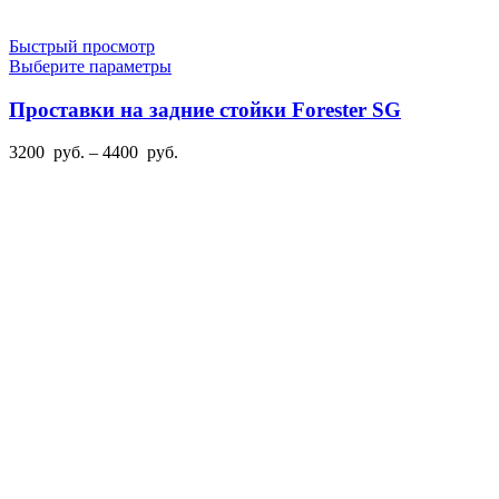
Быстрый просмотр
Этот
Выберите параметры
товар
имеет
Проставки на задние стойки Forester SG
несколько
вариаций.
Диапазон
3200
руб.
–
4400
руб.
Опции
цен:
можно
3200
выбрать
руб.
на
–
странице
4400
товара.
руб.