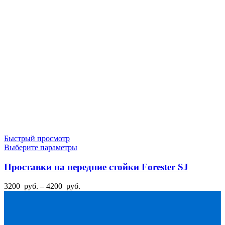
выбрать
руб.
на
–
странице
3900
товара.
руб.
Быстрый просмотр
Этот
Выберите параметры
товар
имеет
Проставки на передние стойки Forester SJ
несколько
вариаций.
Диапазон
3200
руб.
–
4200
руб.
Опции
цен:
можно
3200
выбрать
руб.
на
–