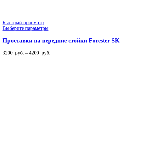
Быстрый просмотр
Этот
Выберите параметры
товар
имеет
Проставки на передние стойки Forester SK
несколько
вариаций.
Диапазон
3200
руб.
–
4200
руб.
Опции
цен:
можно
3200
выбрать
руб.
на
–
странице
4200
товара.
руб.