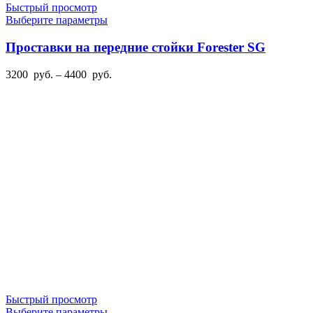
Быстрый просмотр
Этот
Выберите параметры
товар
имеет
Проставки на передние стойки Forester SG
несколько
вариаций.
Диапазон
3200
руб.
–
4400
руб.
Опции
цен:
можно
3200
выбрать
руб.
на
–
странице
4400
товара.
руб.
Быстрый просмотр
Этот
Выберите параметры