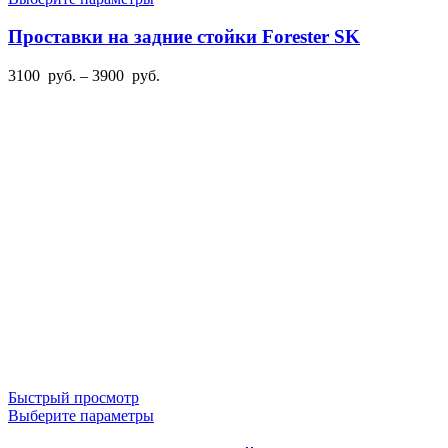
товар
имеет
Проставки на задние стойки Forester SK
несколько
вариаций.
Диапазон
3100
руб.
–
3900
руб.
Опции
цен:
можно
3100
выбрать
руб.
на
–
странице
3900
товара.
руб.
Быстрый просмотр
Этот
Выберите параметры
товар