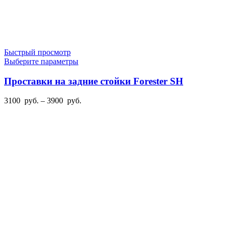
Быстрый просмотр
Этот
Выберите параметры
товар
имеет
Проставки на задние стойки Forester SH
несколько
вариаций.
Диапазон
3100
руб.
–
3900
руб.
Опции
цен:
можно
3100
выбрать
руб.
на
–
странице
3900
товара.
руб.