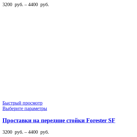
вариаций.
Диапазон
3200
руб.
–
4400
руб.
Опции
цен:
можно
3200
выбрать
руб.
на
–
странице
4400
товара.
руб.
Быстрый просмотр
Этот
Выберите параметры
товар
имеет
Проставки на передние стойки Forester SF
несколько
вариаций.
Диапазон
3200
руб.
–
4400
руб.
Опции