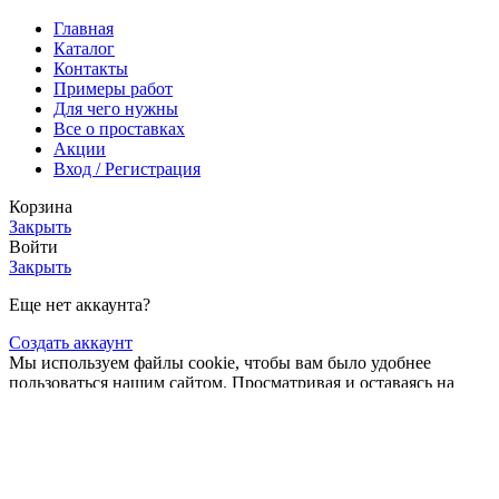
Главная
Каталог
Контакты
Примеры работ
Для чего нужны
Все о проставках
Акции
Вход / Регистрация
Корзина
Закрыть
Войти
Закрыть
Еще нет аккаунта?
Создать аккаунт
Мы используем файлы cookie, чтобы вам было удобнее
пользоваться нашим сайтом. Просматривая и оставаясь на
этом сайте, вы соглашаетесь на использование файлов cookie.
подробнее
Больше
Больше информации
Принять
информации
Магазин
2
элемента
Заказ