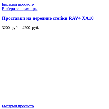
Быстрый просмотр
Этот
Выберите параметры
товар
имеет
Проставки на передние стойки RAV4 XA10
несколько
вариаций.
Диапазон
3200
руб.
–
4200
руб.
Опции
цен:
можно
3200
выбрать
руб.
на
–
странице
4200
товара.
руб.
Быстрый просмотр