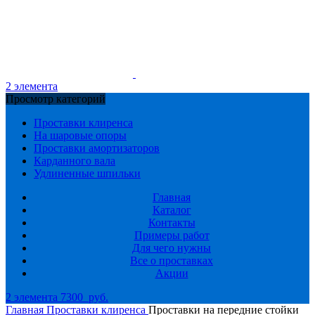
2
элемента
Просмотр категорий
Проставки клиренса
На шаровые опоры
Проставки амортизаторов
Карданного вала
Удлиненные шпильки
Главная
Каталог
Контакты
Примеры работ
Для чего нужны
Все о проставках
Акции
2
элемента
7300
руб.
Главная
Проставки клиренса
Проставки на передние стойки