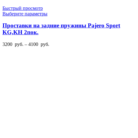
Быстрый просмотр
Этот
Выберите параметры
товар
имеет
Проставки на задние пружины Pajero Sport
несколько
KG,KH 2пок.
вариаций.
Опции
Диапазон
3200
руб.
–
4100
руб.
можно
цен:
выбрать
3200
на
руб.
странице
–
товара.
4100
руб.