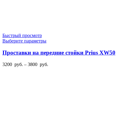
Быстрый просмотр
Этот
Выберите параметры
товар
имеет
Проставки на передние стойки Prius XW50
несколько
вариаций.
Диапазон
3200
руб.
–
3800
руб.
Опции
цен:
можно
3200
выбрать
руб.
на
–
странице
3800
товара.
руб.