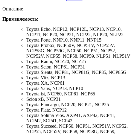
Описание
Применяемость:
Toyota Echo,
NCP12, NCP12L, NCP13, NCP10,
NCP11, NCP20, NCP21, NCP22, NLP20, NLP22
Toyota Porte,
NNP10, NNP11, NNP15
Toyota Probox,
NCP50V, NCP51V, NCP55V,
NCP58G, NCP59G, NCP50, NCP51, NCP52,
NCP52V, NCP55, NCP58, NCP59, NLP51, NLP51V
Toyota Raum,
NCZ20, NCZ25
Toyota Scion,
NCP61, NCP31
Toyota Sienta,
NCP81, NCP81G, NCP85, NCP85G
Toyota Vitz,
NCP13
Toyota XA,
NCP61
Toyota Yaris,
NCP13, NLP10
Toyota ist,
NCP60, NCP61, NCP65
Scion xB,
NCP31
Toyota Funcargo,
NCP20, NCP21, NCP25
Toyota Platz,
NCP12
Toyota Soluna Vios,
AXP41, AXP42, NCP41,
NCP42, SCP41, SCP42
Toyota Succeed,
NCP50, NCP51, NCP51V, NCP52,
NCP55, NCP55V, NCP58, NCP58G, NCP59,