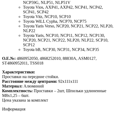
NCP59G, NLP51, NLP51V
Toyota Vios,
AXP41, AXP42, NCP41, NCP42,
SCP41, SCP42
Toyota Vitz,
NCP10, SCP10
Toyota WiLL Cypha,
NCP70, NCP75
Toyota Yaris Verso,
NCP20, NCP21, NCP22, NLP20,
NLP22
Toyota Yaris,
NCP10, NCP11, NCP12, NCP130,
NCP20, NCP21, NCP22, NLP20, NLP22, SCP10,
SCP12
Toyota bB,
NCP30, NCP31, NCP34, NCP35
О.Е.№:
4860952050, 4868252010, 88830A, ASM0127,
ST4860952011, TSS018
Характеристики:
Проставки на передние стойки.
Расстояние между центрами:
92х111х111
Материал:
Алюминий
Комплектность:
Проставки – 2шт, Шпильки удлиненные
М8х1,25 – 6шт.
Цена указана за комплект
Информация