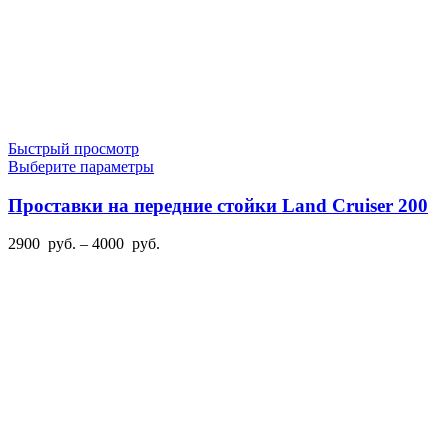
Быстрый просмотр
Этот
Выберите параметры
товар
имеет
Проставки на передние стойки Land Cruiser 200
несколько
вариаций.
Диапазон
2900
руб.
–
4000
руб.
Опции
цен:
можно
2900
выбрать
руб.
на
–
странице
4000
товара.
руб.