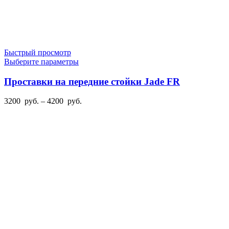
Быстрый просмотр
Этот
Выберите параметры
товар
имеет
Проставки на передние стойки Jade FR
несколько
вариаций.
Диапазон
3200
руб.
–
4200
руб.
Опции
цен:
можно
3200
выбрать
руб.
на
–
странице
4200
товара.
руб.