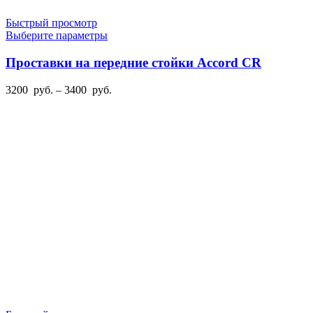
Быстрый просмотр
Этот
Выберите параметры
товар
имеет
Проставки на передние стойки Accord CR
несколько
вариаций.
Диапазон
3200
руб.
–
3400
руб.
Опции
цен:
можно
3200
выбрать
руб.
на
–
странице
3400
товара.
руб.