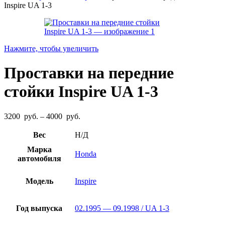
Inspire UA 1-3
Нажмите, чтобы увеличить
Проставки на передние
стойки Inspire UA 1-3
Диапазон
3200
руб.
–
4000
руб.
цен:
3200
Вес
Н/Д
руб.
Марка
–
Honda
автомобиля
4000
руб.
Модель
Inspire
Год выпуска
02.1995 — 09.1998 / UA 1-3