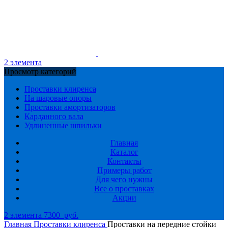
2
элемента
Просмотр категорий
Проставки клиренса
На шаровые опоры
Проставки амортизаторов
Карданного вала
Удлиненные шпильки
Главная
Каталог
Контакты
Примеры работ
Для чего нужны
Все о проставках
Акции
2
элемента
7300
руб.
Главная
Проставки клиренса
Проставки на передние стойки