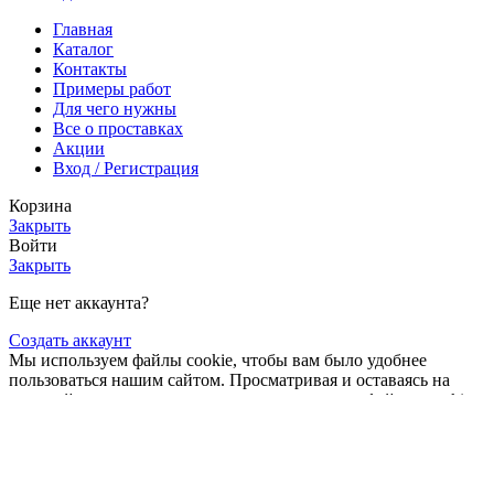
Главная
Каталог
Контакты
Примеры работ
Для чего нужны
Все о проставках
Акции
Вход / Регистрация
Корзина
Закрыть
Войти
Закрыть
Еще нет аккаунта?
Создать аккаунт
Мы используем файлы cookie, чтобы вам было удобнее
пользоваться нашим сайтом. Просматривая и оставаясь на
этом сайте, вы соглашаетесь на использование файлов cookie.
подробнее
Больше
Больше информации
Принять
информации
Магазин
2
элемента
Заказ