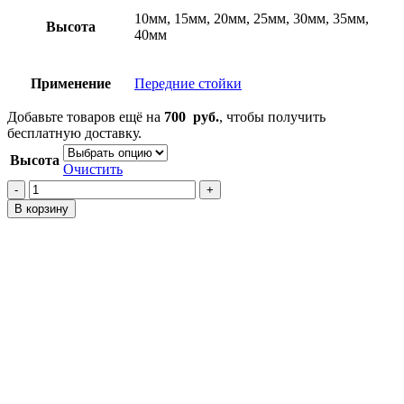
10мм, 15мм, 20мм, 25мм, 30мм, 35мм,
Высота
40мм
Применение
Передние стойки
Добавьте товаров ещё на
700
руб.
, чтобы получить
бесплатную доставку.
Высота
Очистить
Количество
товара
В корзину
Проставки
на
передние
стойки
Inspire
UA
1-
3