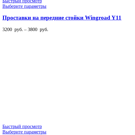
Быстрый просмотр
Этот
Выберите параметры
товар
имеет
Проставки на передние стойки Wingroad Y11
несколько
вариаций.
Диапазон
3200
руб.
–
3800
руб.
Опции
цен:
можно
3200
выбрать
руб.
на
–
странице
3800
товара.
руб.
Быстрый просмотр
Этот
Выберите параметры