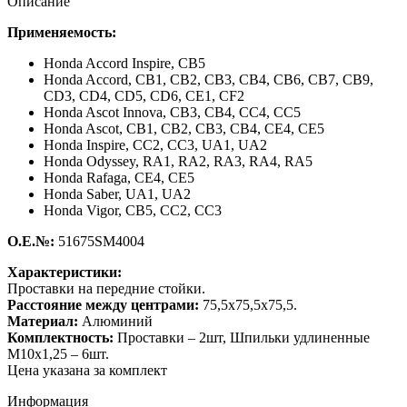
Описание
Применяемость:
Honda Accord Inspire,
CB5
Honda Accord,
CB1, CB2, CB3, CB4, CB6, CB7, CB9,
CD3, CD4, CD5, CD6, CE1, CF2
Honda Ascot Innova,
CB3, CB4, CC4, CC5
Honda Ascot,
CB1, CB2, CB3, CB4, CE4, CE5
Honda Inspire,
CC2, CC3, UA1, UA2
Honda Odyssey,
RA1, RA2, RA3, RA4, RA5
Honda Rafaga,
CE4, CE5
Honda Saber,
UA1, UA2
Honda Vigor,
CB5, CC2, CC3
О.Е.№:
51675SM4004
Характеристики:
Проставки на передние стойки.
Расстояние между центрами:
75,5х75,5х75,5.
Материал:
Алюминий
Комплектность:
Проставки – 2шт, Шпильки удлиненные
М10х1,25 – 6шт.
Цена указана за комплект
Информация