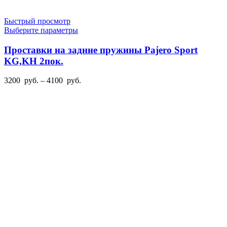
Быстрый просмотр
Этот
Выберите параметры
товар
имеет
Проставки на задние пружины Pajero Sport
несколько
KG,KH 2пок.
вариаций.
Опции
Диапазон
3200
руб.
–
4100
руб.
можно
цен:
выбрать
3200
на
руб.
странице
–
товара.
4100
руб.