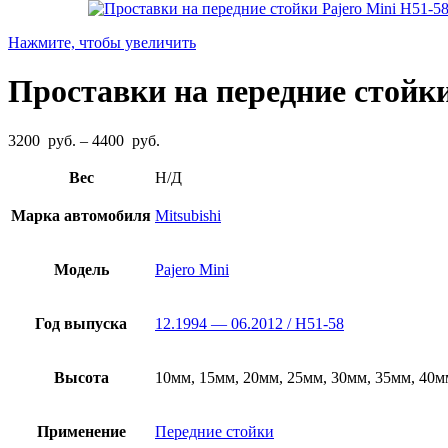
Нажмите, чтобы увеличить
Проставки на передние стойки
Диапазон
3200
руб.
–
4400
руб.
цен:
3200
Вес
Н/Д
руб.
–
Марка автомобиля
Mitsubishi
4400
руб.
Модель
Pajero Mini
Год выпуска
12.1994 — 06.2012 / H51-58
Высота
10мм, 15мм, 20мм, 25мм, 30мм, 35мм, 40м
Применение
Передние стойки