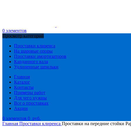
0
элементов
Просмотр категорий
Проставки клиренса
На шаровые опоры
Проставки амортизаторов
Карданного вала
Удлиненные шпильки
Главная
Каталог
Контакты
Примеры работ
Для чего нужны
Все о проставках
Акции
0
элементов
0
руб.
Главная
Проставки клиренса
Проставки на передние стойки Paj