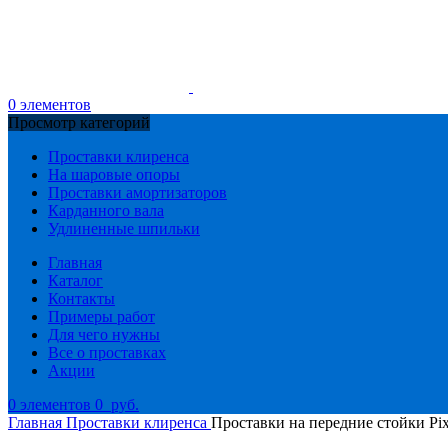
0
элементов
Просмотр категорий
Проставки клиренса
На шаровые опоры
Проставки амортизаторов
Карданного вала
Удлиненные шпильки
Главная
Каталог
Контакты
Примеры работ
Для чего нужны
Все о проставках
Акции
0
элементов
0
руб.
Главная
Проставки клиренса
Проставки на передние стойки Pix