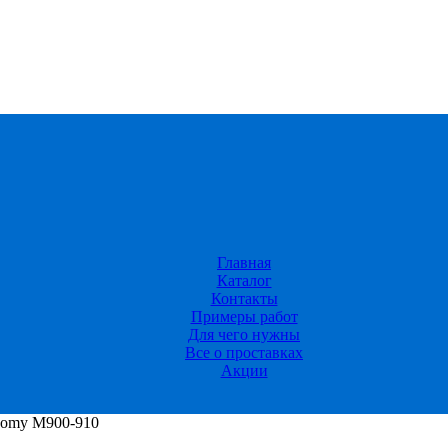
Главная
Каталог
Контакты
Примеры работ
Для чего нужны
Все о проставках
Акции
oomy M900-910