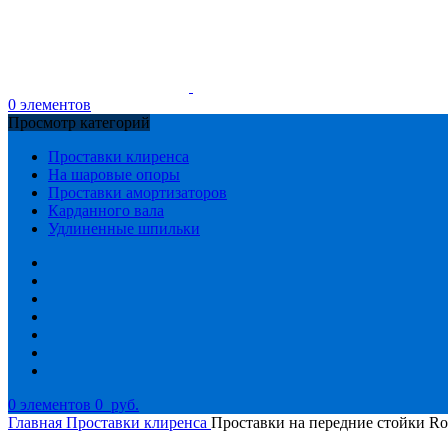
0
элементов
Просмотр категорий
Проставки клиренса
На шаровые опоры
Проставки амортизаторов
Карданного вала
Удлиненные шпильки
0
элементов
0
руб.
Главная
Проставки клиренса
Проставки на передние стойки R