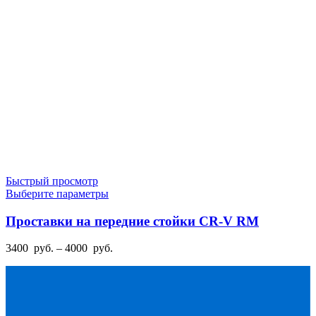
на
–
странице
5200
товара.
руб.
Быстрый просмотр
Этот
Выберите параметры
товар
имеет
Проставки на передние стойки CR-V RM
несколько
вариаций.
Диапазон
3400
руб.
–
4000
руб.
Опции
цен:
можно
3400
выбрать
руб.
на
–
странице
4000