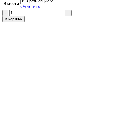
Высота
Очистить
Количество
товара
В корзину
Проставки
на
задние
пружины
Passo
Sette
M500