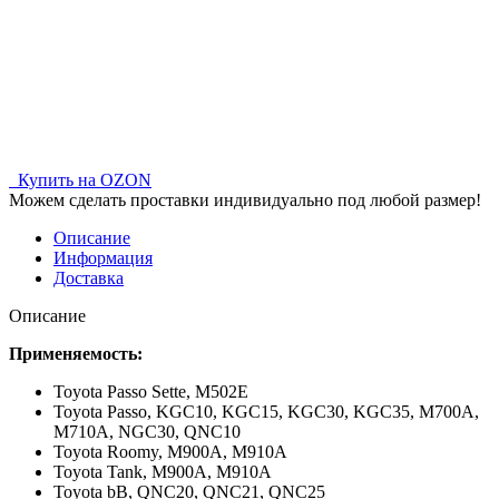
Купить на OZON
Можем сделать проставки индивидуально под любой размер!
Описание
Информация
Доставка
Описание
Применяемость:
Toyota Passo Sette,
M502E
Toyota Passo,
KGC10, KGC15, KGC30, KGC35, M700A,
M710A, NGC30, QNC10
Toyota Roomy,
M900A, M910A
Toyota Tank,
M900A, M910A
Toyota bB,
QNC20, QNC21, QNC25