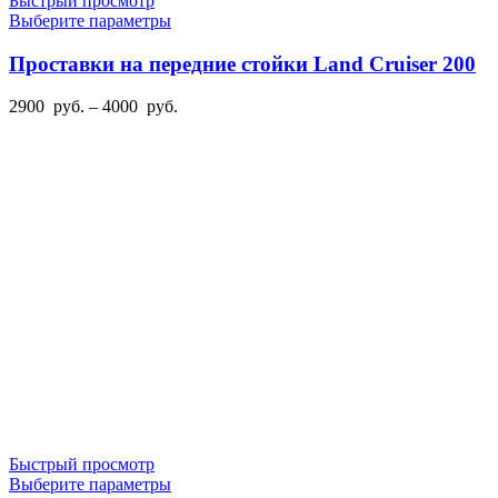
Быстрый просмотр
Этот
Выберите параметры
товар
имеет
Проставки на передние стойки Land Cruiser 200
несколько
вариаций.
Диапазон
2900
руб.
–
4000
руб.
Опции
цен:
можно
2900
выбрать
руб.
на
–
странице
4000
товара.
руб.
Быстрый просмотр
Этот
Выберите параметры