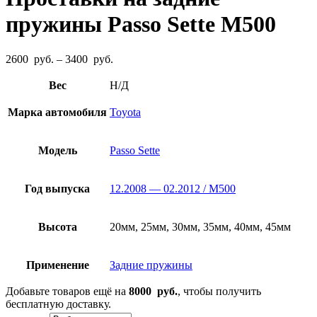
пружины Passo Sette M500
Диапазон
2600
руб.
–
3400
руб.
цен:
2600
Вес
Н/Д
руб.
–
Марка автомобиля
Toyota
3400
руб.
Модель
Passo Sette
Год выпуска
12.2008 — 02.2012 / M500
Высота
20мм, 25мм, 30мм, 35мм, 40мм, 45мм
Применение
Задние пружины
Добавьте товаров ещё на
8000
руб.
, чтобы получить
бесплатную доставку.