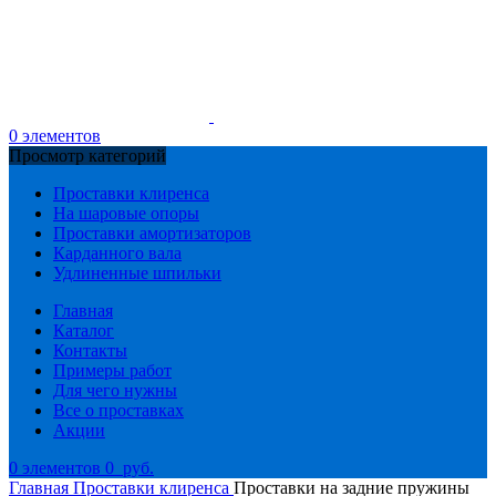
0
элементов
Просмотр категорий
Проставки клиренса
На шаровые опоры
Проставки амортизаторов
Карданного вала
Удлиненные шпильки
Главная
Каталог
Контакты
Примеры работ
Для чего нужны
Все о проставках
Акции
0
элементов
0
руб.
Главная
Проставки клиренса
Проставки на задние пружины