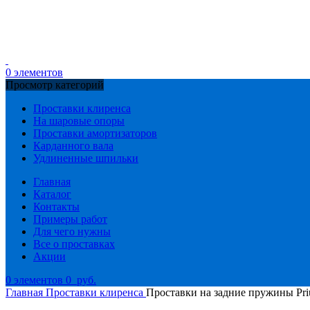
0
элементов
Просмотр категорий
Проставки клиренса
На шаровые опоры
Проставки амортизаторов
Карданного вала
Удлиненные шпильки
Главная
Каталог
Контакты
Примеры работ
Для чего нужны
Все о проставках
Акции
0
элементов
0
руб.
Главная
Проставки клиренса
Проставки на задние пружины Pr