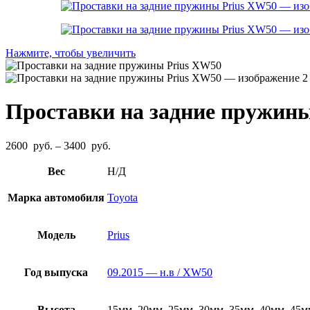
Нажмите, чтобы увеличить
Проставки на задние пружин
Диапазон
2600
руб.
–
3400
руб.
цен:
2600
Вес
Н/Д
руб.
–
Марка автомобиля
Toyota
3400
руб.
Модель
Prius
Год выпуска
09.2015 — н.в / XW50
Высота
15мм, 20мм, 25мм, 30мм, 35мм, 40мм, 45м