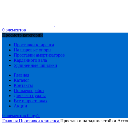
0
элементов
Просмотр категорий
Проставки клиренса
На шаровые опоры
Проставки амортизаторов
Карданного вала
Удлиненные шпильки
Главная
Каталог
Контакты
Примеры работ
Для чего нужны
Все о проставках
Акции
0
элементов
0
руб.
Главная
Проставки клиренса
Проставки на задние стойки Acco