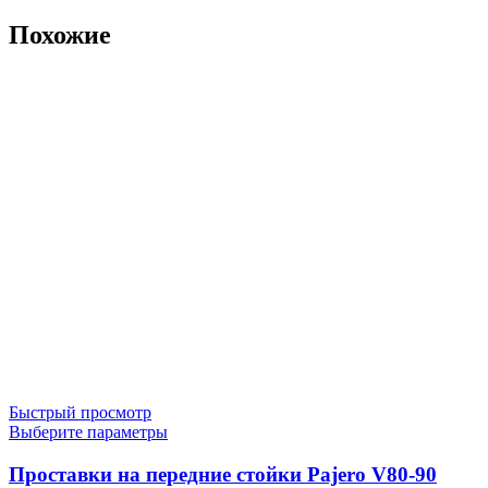
Похожие
Быстрый просмотр
Этот
Выберите параметры
товар
имеет
Проставки на передние стойки Pajero V80-90