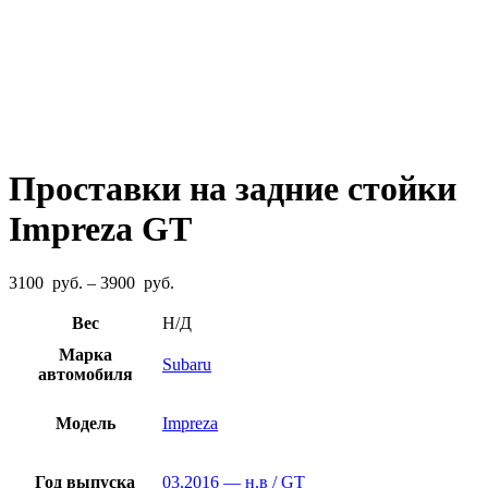
Проставки на задние стойки
Impreza GT
Диапазон
3100
руб.
–
3900
руб.
цен:
3100
Вес
Н/Д
руб.
Марка
–
Subaru
автомобиля
3900
руб.
Модель
Impreza
Год выпуска
03.2016 — н.в / GT