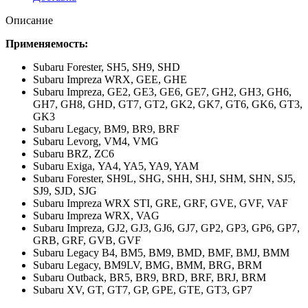
Описание
Применяемость:
Subaru Forester,
SH5, SH9, SHD
Subaru Impreza WRX,
GEE, GHE
Subaru Impreza,
GE2, GE3, GE6, GE7, GH2, GH3, GH6,
GH7, GH8, GHD, GT7, GT2, GK2, GK7, GT6, GK6, GT3,
GK3
Subaru Legacy,
BM9, BR9, BRF
Subaru Levorg,
VM4, VMG
Subaru BRZ,
ZC6
Subaru Exiga,
YA4, YA5, YA9, YAM
Subaru Forester,
SH9L, SHG, SHH, SHJ, SHM, SHN, SJ5,
SJ9, SJD, SJG
Subaru Impreza WRX STI,
GRE, GRF, GVE, GVF, VAF
Subaru Impreza WRX,
VAG
Subaru Impreza,
GJ2, GJ3, GJ6, GJ7, GP2, GP3, GP6, GP7,
GRB, GRF, GVB, GVF
Subaru Legacy B4,
BM5, BM9, BMD, BMF, BMJ, BMM
Subaru Legacy,
BM9LV, BMG, BMM, BRG, BRM
Subaru Outback,
BR5, BR9, BRD, BRF, BRJ, BRM
Subaru XV,
GT, GT7, GP, GPE, GTE, GT3, GP7