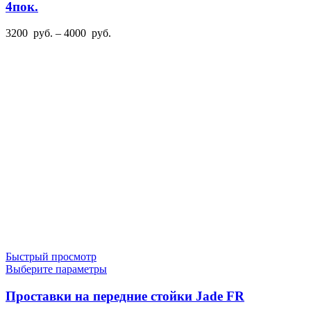
несколько
4пок.
вариаций.
Опции
Диапазон
3200
руб.
–
4000
руб.
можно
цен:
выбрать
3200
на
руб.
странице
–
товара.
4000
руб.
Быстрый просмотр
Этот
Выберите параметры
товар
имеет
Проставки на передние стойки Jade FR
несколько