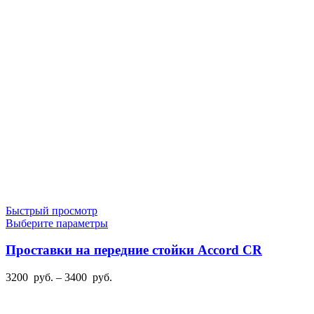
можно
3100
выбрать
руб.
на
–
странице
3900
товара.
руб.
Быстрый просмотр
Этот
Выберите параметры
товар
имеет
Проставки на передние стойки Accord CR
несколько
вариаций.
Диапазон
3200
руб.
–
3400
руб.
Опции
цен:
можно
3200
выбрать