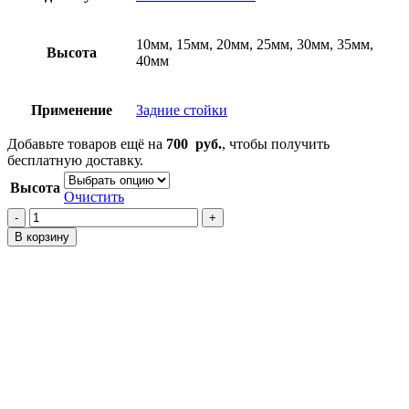
10мм, 15мм, 20мм, 25мм, 30мм, 35мм,
Высота
40мм
Применение
Задние стойки
Добавьте товаров ещё на
700
руб.
, чтобы получить
бесплатную доставку.
Высота
Очистить
Количество
товара
В корзину
Проставки
на
задние
стойки
Impreza
GT