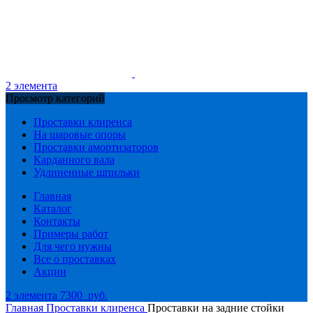
2
элемента
Просмотр категорий
Проставки клиренса
На шаровые опоры
Проставки амортизаторов
Карданного вала
Удлиненные шпильки
Главная
Каталог
Контакты
Примеры работ
Для чего нужны
Все о проставках
Акции
2
элемента
7300
руб.
Главная
Проставки клиренса
Проставки на задние стойки