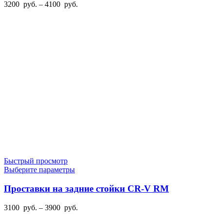
Диапазон
3200
руб.
–
4100
руб.
можно
цен:
выбрать
3200
на
руб.
странице
–
товара.
4100
руб.
Быстрый просмотр
Этот
Выберите параметры
товар
имеет
Проставки на задние стойки CR-V RM
несколько
вариаций.
Диапазон
3100
руб.
–
3900
руб.
Опции
цен: