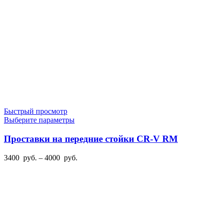
товара.
руб.
Быстрый просмотр
Этот
Выберите параметры
товар
имеет
Проставки на передние стойки CR-V RM
несколько
вариаций.
Диапазон
3400
руб.
–
4000
руб.
Опции
цен:
можно
3400
выбрать
руб.
на
–
странице
4000
товара.
руб.