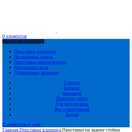
0
элементов
Просмотр категорий
Проставки клиренса
На шаровые опоры
Проставки амортизаторов
Карданного вала
Удлиненные шпильки
Главная
Каталог
Контакты
Примеры работ
Для чего нужны
Все о проставках
Акции
0
элементов
0
руб.
Главная
Проставки клиренса
Проставки на задние стойки