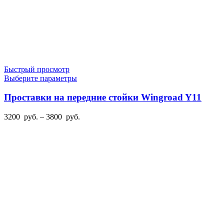
Быстрый просмотр
Этот
Выберите параметры
товар
имеет
Проставки на передние стойки Wingroad Y11
несколько
вариаций.
Диапазон
3200
руб.
–
3800
руб.
Опции
цен:
можно
3200
выбрать
руб.
на
–
странице
3800
товара.
руб.