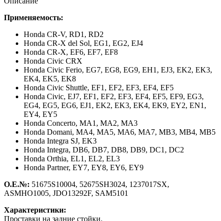
Описание
Применяемость:
Honda CR-V,
RD1, RD2
Honda CR-X del Sol,
EG1, EG2, EJ4
Honda CR-X,
EF6, EF7, EF8
Honda Civic CRX
Honda Civic Ferio,
EG7, EG8, EG9, EH1, EJ3, EK2, EK3,
EK4, EK5, EK8
Honda Civic Shuttle,
EF1, EF2, EF3, EF4, EF5
Honda Civic,
EJ7, EF1, EF2, EF3, EF4, EF5, EF9, EG3,
EG4, EG5, EG6, EJ1, EK2, EK3, EK4, EK9, EY2, EN1,
EY4, EY5
Honda Concerto,
MA1, MA2, MA3
Honda Domani,
MA4, MA5, MA6, MA7, MB3, MB4, MB5
Honda Integra SJ,
EK3
Honda Integra,
DB6, DB7, DB8, DB9, DC1, DC2
Honda Orthia,
EL1, EL2, EL3
Honda Partner,
EY7, EY8, EY6, EY9
О.Е.№:
51675S10004, 52675SH3024, 1237017SX,
ASMHO1005, JDO13292F, SAM5101
Характеристики:
Проставки на задние стойки.