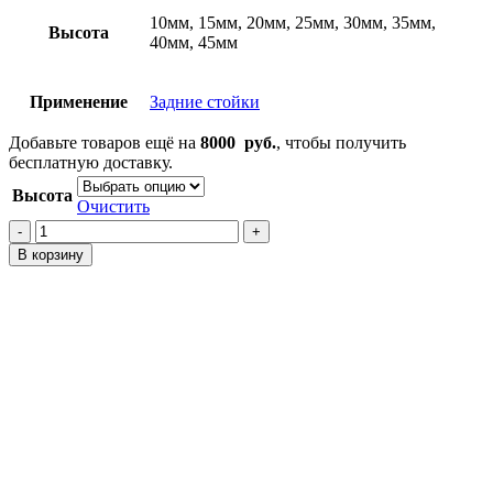
10мм, 15мм, 20мм, 25мм, 30мм, 35мм,
Высота
40мм, 45мм
Применение
Задние стойки
Добавьте товаров ещё на
8000
руб.
, чтобы получить
бесплатную доставку.
Высота
Очистить
Количество
товара
В корзину
Проставки
на
задние
стойки
Partner
EY