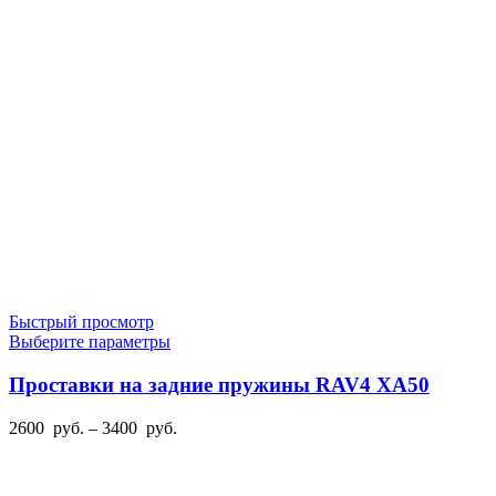
Быстрый просмотр
Этот
Выберите параметры
товар
имеет
Проставки на задние пружины RAV4 XA50
несколько
вариаций.
Диапазон
2600
руб.
–
3400
руб.
Опции
цен:
можно
2600
выбрать
руб.