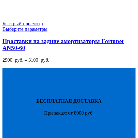
Быстрый просмотр
Этот
Выберите параметры
товар
имеет
Проставки на задние амортизаторы Fortuner
несколько
AN50-60
вариаций.
Опции
Диапазон
2900
руб.
–
3100
руб.
можно
цен:
выбрать
2900
на
руб.
странице
–
товара.
3100
руб.
БЕСПЛАТНАЯ ДОСТАВКА
При заказе от 8000 руб.