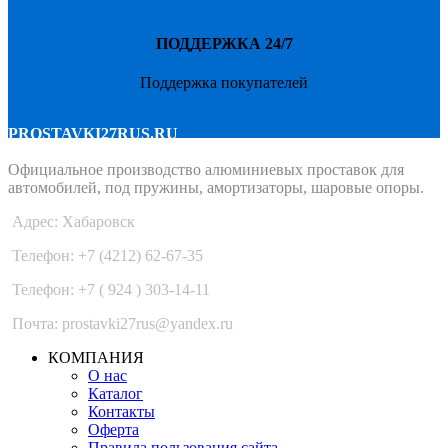
ПОДДЕРЖКА 24/7
Поддержка покупателей
PROSTAVKI27RUS.RU
Официальное производство алюминиевых проставок для
автомобилей, под пружины, амортизаторы, шаровые опоры.
Адрес: Хабаровск
Телефон: +7 (4212) 62-67-35
Телефон: +7 ( 924 ) 303-14-11
Почта: prostavki27rus@yandex.ru
КОМПАНИЯ
О нас
Каталог
Контакты
Оферта
Правила пользования сайта