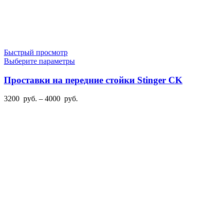
Быстрый просмотр
Этот
Выберите параметры
товар
имеет
Проставки на передние стойки Stinger CK
несколько
вариаций.
Диапазон
3200
руб.
–
4000
руб.
Опции
цен:
можно
3200
выбрать
руб.
на
–
странице
4000
товара.
руб.