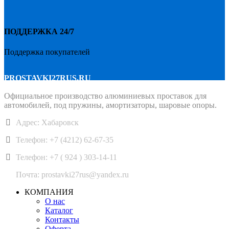
ПОДДЕРЖКА 24/7
Поддержка покупателей
PROSTAVKI27RUS.RU
Официальное производство алюминиевых проставок для
автомобилей, под пружины, амортизаторы, шаровые опоры.
Адрес: Хабаровск
Телефон: +7 (4212) 62-67-35
Телефон: +7 ( 924 ) 303-14-11
Почта: prostavki27rus@yandex.ru
КОМПАНИЯ
О нас
Каталог
Контакты
Оферта