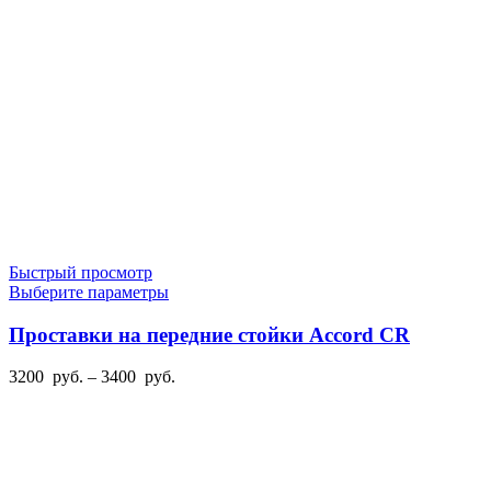
странице
2700
товара.
руб.
Быстрый просмотр
Этот
Выберите параметры
товар
имеет
Проставки на передние стойки Accord CR
несколько
вариаций.
Диапазон
3200
руб.
–
3400
руб.
Опции
цен:
можно
3200
выбрать
руб.
на
–
странице
3400
товара.