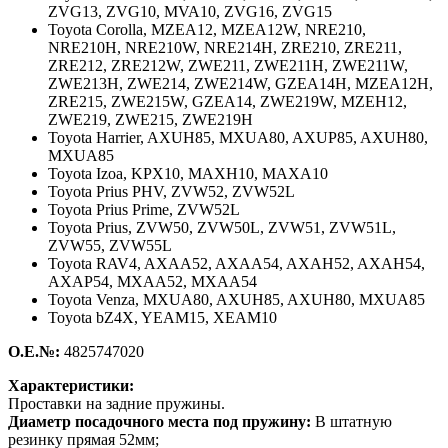
ZVG13, ZVG10, MVA10, ZVG16, ZVG15
Toyota Corolla, MZEA12, MZEA12W, NRE210,
NRE210H, NRE210W, NRE214H, ZRE210, ZRE211,
ZRE212, ZRE212W, ZWE211, ZWE211H, ZWE211W,
ZWE213H, ZWE214, ZWE214W, GZEA14H, MZEA12H,
ZRE215, ZWE215W, GZEA14, ZWE219W, MZEH12,
ZWE219, ZWE215, ZWE219H
Toyota Harrier, AXUH85, MXUA80, AXUP85, AXUH80,
MXUA85
Toyota Izoa, KPX10, MAXH10, MAXA10
Toyota Prius PHV, ZVW52, ZVW52L
Toyota Prius Prime, ZVW52L
Toyota Prius, ZVW50, ZVW50L, ZVW51, ZVW51L,
ZVW55, ZVW55L
Toyota RAV4, AXAA52, AXAA54, AXAH52, AXAH54,
AXAP54, MXAA52, MXAA54
Toyota Venza, MXUA80, AXUH85, AXUH80, MXUA85
Toyota bZ4X, YEAM15, XEAM10
О.Е.№:
4825747020
Характеристики:
Проставки на задние пружины.
Диаметр посадочного места под пружину:
В штатную
резинку прямая 52мм;