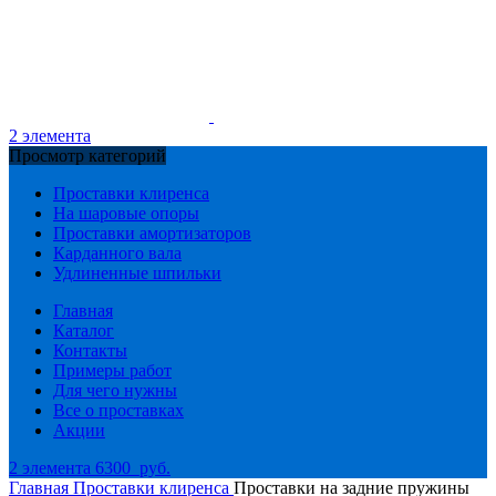
2
элемента
Просмотр категорий
Проставки клиренса
На шаровые опоры
Проставки амортизаторов
Карданного вала
Удлиненные шпильки
Главная
Каталог
Контакты
Примеры работ
Для чего нужны
Все о проставках
Акции
2
элемента
6300
руб.
Главная
Проставки клиренса
Проставки на задние пружины