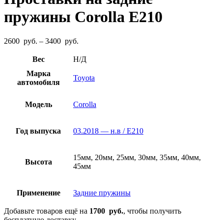
пружины Corolla E210
Диапазон
2600
руб.
–
3400
руб.
цен:
2600
Вес
Н/Д
руб.
Марка
–
Toyota
автомобиля
3400
руб.
Модель
Corolla
Год выпуска
03.2018 — н.в / E210
15мм, 20мм, 25мм, 30мм, 35мм, 40мм,
Высота
45мм
Применение
Задние пружины
Добавьте товаров ещё на
1700
руб.
, чтобы получить
бесплатную доставку.