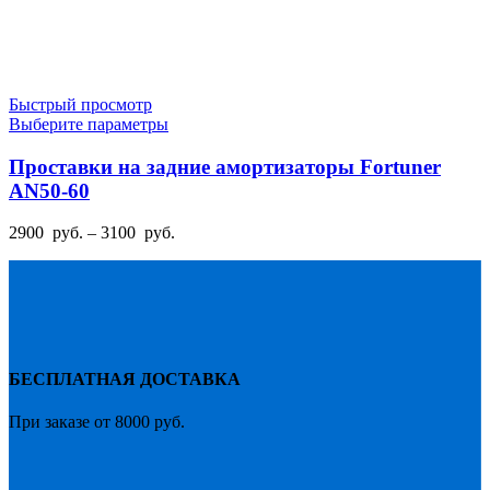
Быстрый просмотр
Этот
Выберите параметры
товар
имеет
Проставки на задние амортизаторы Fortuner
несколько
AN50-60
вариаций.
Опции
Диапазон
2900
руб.
–
3100
руб.
можно
цен:
выбрать
2900
на
руб.
странице
–
товара.
3100
руб.
БЕСПЛАТНАЯ ДОСТАВКА
При заказе от 8000 руб.