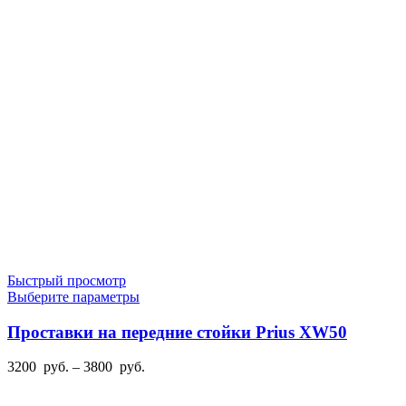
Быстрый просмотр
Этот
Выберите параметры
товар
имеет
Проставки на передние стойки Prius XW50
несколько
вариаций.
Диапазон
3200
руб.
–
3800
руб.
Опции
цен:
можно
3200