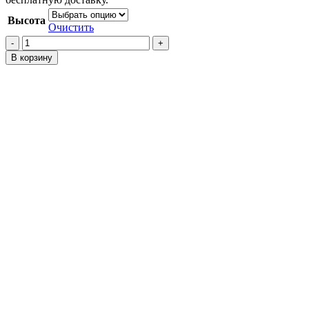
Высота
Очистить
Количество
товара
В корзину
Проставки
на
задние
пружины
Corolla
E210